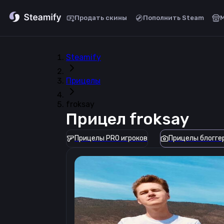
Продать скины
Пополнить Steam
Steamify
Прицелы
froksay
Прицел
froksay
Прицелы PRO игроков
Прицелы блогге