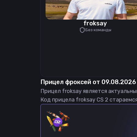
froksay
Без команды
Прицел
фроксей
от
09.08.2026
Прицел
froksay
является актуальны
Код прицела
froksay
CS 2 стараемся