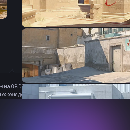
CSGO-PRjDP-xUWoR-GscmD-jX8nU-JK5mA
м на
09.08.2026
 еженедельно обновлять, чтобы вы могли играть с