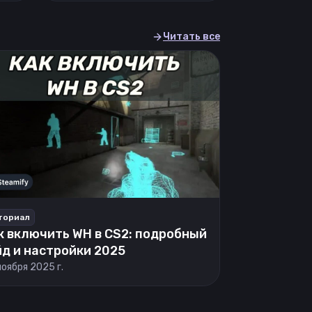
Читать все
ториал
к включить WH в CS2: подробный
йд и настройки 2025
ноября 2025 г.