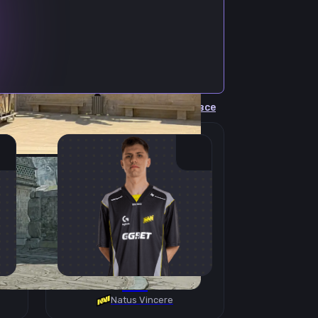
Cмотреть все
B1T
Natus Vincere