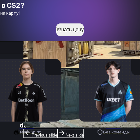
 в CS2?
на карту!
Узнать цену
donk
deko
Team Spirit
Без команды
Previous slide
Next slide