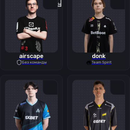
Previous slide
Next slide
airscape
donk
Без команды
Team Spirit