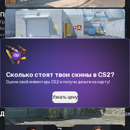
Прицел
фростезор
от
08.08.2026
Прицел
frostezoR
является актуальным на
08.08.2026
Код прицела
frostezoR
CS 2 стараемся еженедельно обновлять,
чтобы вы могли играть с актуальными настройками игрока.
Сколько стоят твои скины в CS2?
Оцени свой инвентарь CS2 и получи деньги на карту!
Узнать цену
Другие прицелы
Cмотреть все