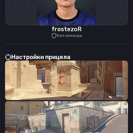
frostezoR
Без команды
Настройки прицела
CSGO-KJn4e-Wax4B-SLKyi-JShyG-UQnMC
Скопировать