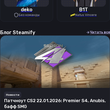
deko
B1T
Без команды
Natus Vincere
Блог Steamify
Читать все
Новости
Патчноут CS2 22.01.2026: Premier S4, Anubis,
бафф SMG