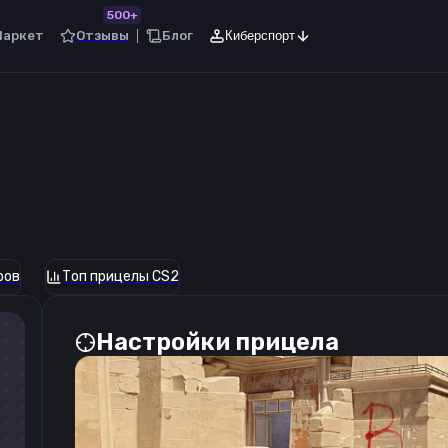
500+
Маркет
Отзывы
Блог
Киберспорт
ров
Топ прицелы CS2
Настройки прицела