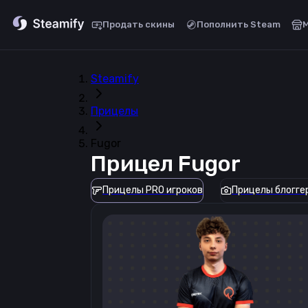
Продать скины
Пополнить Steam
Steamify
Прицелы
Fugor
Прицел
Fugor
Прицелы PRO игроков
Прицелы блогге