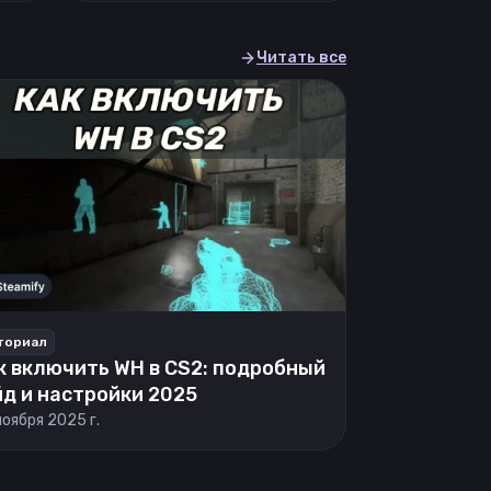
Читать все
ториал
к включить WH в CS2: подробный
йд и настройки 2025
ноября 2025 г.