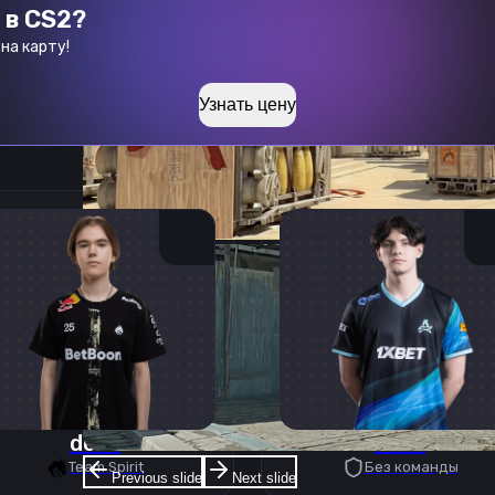
 в CS2?
на карту!
Узнать цену
donk
deko
Team Spirit
Без команды
Previous slide
Next slide