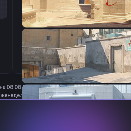
CSGO-6SUaS-KCLTV-eGyJH-vxG2r-QT43L
 на
08.08.2026
еженедельно обновлять, чтобы вы могли играть с 