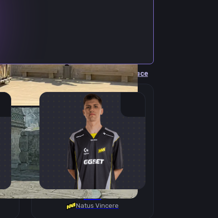
Cмотреть все
B1T
Natus Vincere