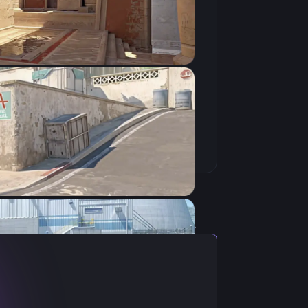
Скопировать
актуальными настройками игрока.