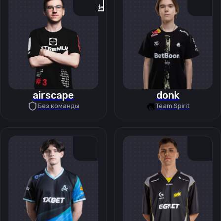
Previous slide
Next slide
airscape
donk
Без команды
Team Spirit