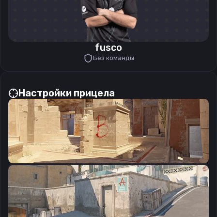
fusco
Без команды
Настройки прицела
CSGO-p2v5O-STraG-EXbNR-CYk5n-kNchQ
Скопировать