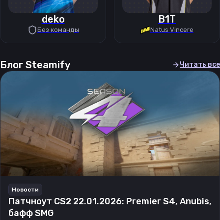
deko
B1T
Без команды
Natus Vincere
Блог Steamify
Читать все
Новости
Патчноут CS2 22.01.2026: Premier S4, Anubis,
бафф SMG