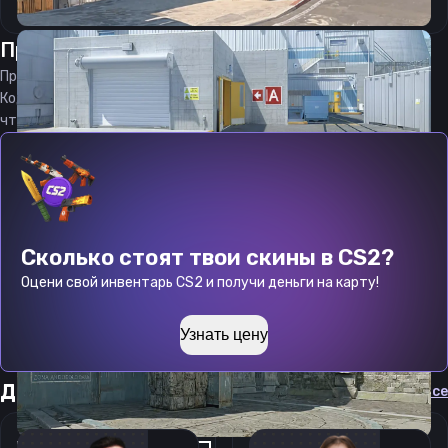
Прицел
фуско
от
09.08.2026
Прицел
fusco
является актуальным на
09.08.2026
Код прицела
fusco
CS 2 стараемся еженедельно обновлять,
чтобы вы могли играть с актуальными настройками игрока.
Сколько стоят твои скины в CS2?
Оцени свой инвентарь CS2 и получи деньги на карту!
Узнать цену
Другие прицелы
Cмотреть все