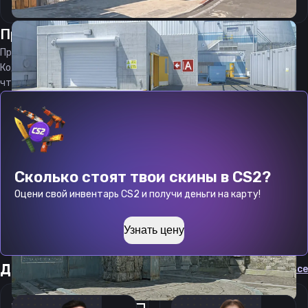
Прицел
гэдфлай
от
07.08.2026
Прицел
gadfly
является актуальным на
07.08.2026
Код прицела
gadfly
CS 2 стараемся еженедельно обновлять,
чтобы вы могли играть с актуальными настройками игрока.
Сколько стоят твои скины в CS2?
Оцени свой инвентарь CS2 и получи деньги на карту!
Узнать цену
Другие прицелы
Cмотреть все