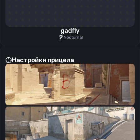
gadfly
Nocturnal
Настройки прицела
CSGO-rX2tp-u9Sjj-hzzAC-WKU64-WsdqA
Скопировать