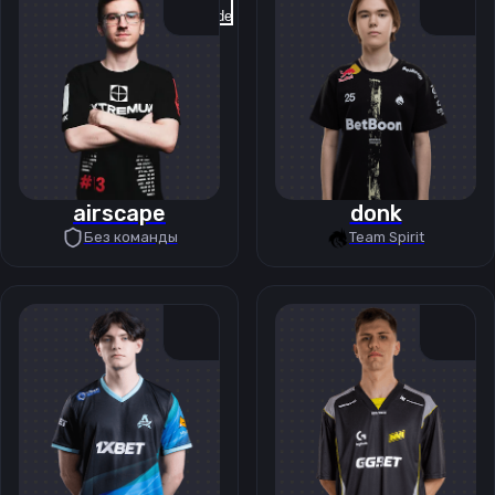
Previous slide
Next slide
airscape
donk
Без команды
Team Spirit