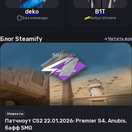
deko
B1T
Без команды
Natus Vincere
Блог Steamify
Читать все
Новости
Патчноут CS2 22.01.2026: Premier S4, Anubis,
бафф SMG