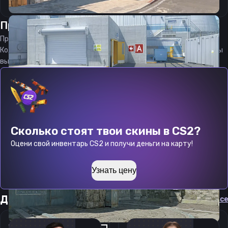
Прицел
гбб
от
06.08.2026
Прицел
gbb
является актуальным на
06.08.2026
Код прицела
gbb
CS 2 стараемся еженедельно обновлять, чтобы
вы могли играть с актуальными настройками игрока.
Сколько стоят твои скины в CS2?
Оцени свой инвентарь CS2 и получи деньги на карту!
Узнать цену
Другие прицелы
Cмотреть все