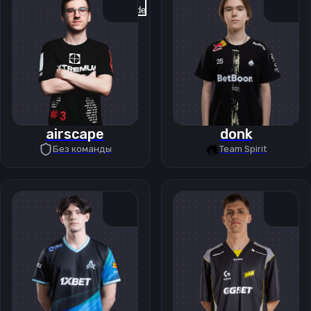
Previous slide
Next slide
airscape
donk
Без команды
Team Spirit