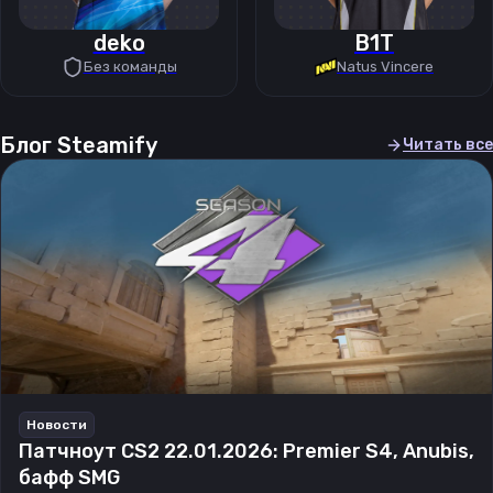
deko
B1T
Без команды
Natus Vincere
Блог Steamify
Читать все
Новости
Патчноут CS2 22.01.2026: Premier S4, Anubis,
бафф SMG