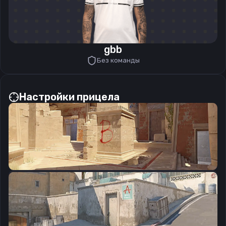
gbb
Без команды
Настройки прицела
CSGO-Ska7B-Nvi2o-kpBzU-EOzWW-U9z6A
Скопировать