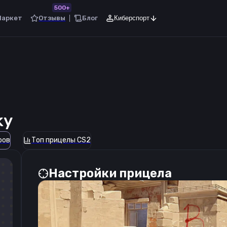
500+
Маркет
Отзывы
Блог
Киберспорт
ky
ров
Топ прицелы CS2
Настройки прицела