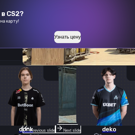
 в CS2?
на карту!
Узнать цену
donk
deko
Previous slide
Next slide