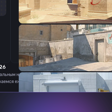
CSGO-XS5AW-wOq8u-FQzWO-pUujx-JTDND
026
уальным на
06.08.2026
раемся еженедельно обновлять, чтобы вы могли иг