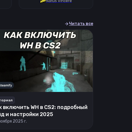
Natus Vincere
Читать все
ториал
к включить WH в CS2: подробный
йд и настройки 2025
ноября 2025 г.