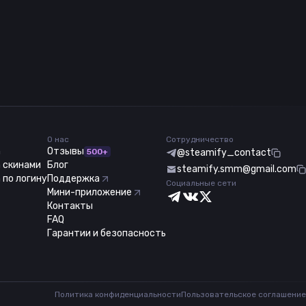
О нас
Сотрудничество
m
Отзывы
500+
@steamify_contact
 скинами
Блог
steamify.smm@gmail.com
 по логину
Поддержка
Социальные сети
Мини-приложение
Контакты
FAQ
Гарантии и безопасность
Политика конфиденциальности
Пользовательское соглашение