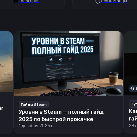
Team Spirit
Без команды
Ту
Гайды Steam
er
Ка
Уровни в Steam — полный гайд
га
2025 по быстрой прокачке
1 декабря 2025 г.
28 