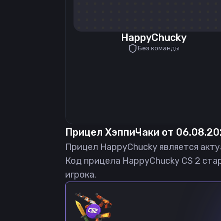
HappyChucky
Без команды
Прицел
ХэппиЧаки
от
06.08.2
Прицел
HappyChucky
является акт
Код прицела
HappyChucky
CS 2 ста
игрока.