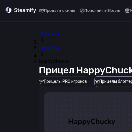
Продать скины
Пополнить Steam
Steamify
Прицелы
HappyChucky
Прицел
HappyChuc
Прицелы PRO игроков
Прицелы блогге