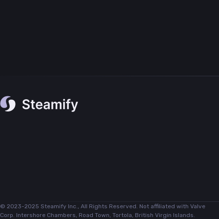
© 2023-2025 Steamify Inc., All Rights Reserved. Not affiliated with Valve
Corp. Intershore Chambers, Road Town, Tortola, British Virgin Islands.