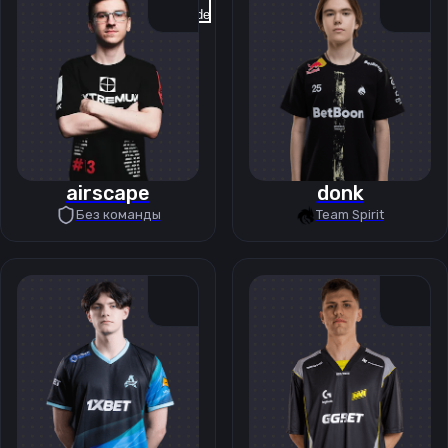
Previous slide
Next slide
airscape
donk
Без команды
Team Spirit