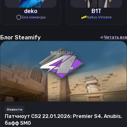
deko
B1T
Без команды
Natus Vincere
Блог Steamify
Читать все
Новости
Патчноут CS2 22.01.2026: Premier S4, Anubis,
бафф SMG