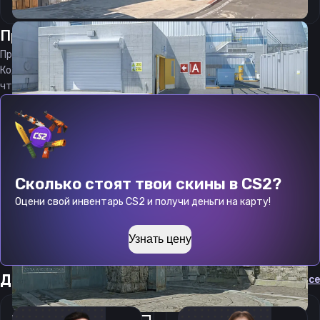
Прицел
Джекс
от
09.08.2026
Прицел
JaCkz
является актуальным на
09.08.2026
Код прицела
JaCkz
CS 2 стараемся еженедельно обновлять,
чтобы вы могли играть с актуальными настройками игрока.
Сколько стоят твои скины в CS2?
Оцени свой инвентарь CS2 и получи деньги на карту!
Узнать цену
Другие прицелы
Cмотреть все