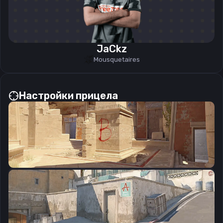
JaCkz
Mousquetaires
Настройки прицела
CSGO-2WRGv-BydTq-jCSz8-M8FUS-CCmsF
Скопировать