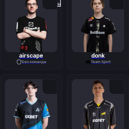
Previous slide
Next slide
airscape
donk
Без команды
Team Spirit