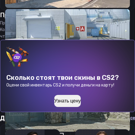
Прицел
ловерейн
от
07.08.2026
Прицел
lovera1nn
является актуальным на
07.08.2026
Код прицела
lovera1nn
CS 2 стараемся еженедельно обновлять,
чтобы вы могли играть с актуальными настройками игрока.
Сколько стоят твои скины в CS2?
Оцени свой инвентарь CS2 и получи деньги на карту!
Узнать цену
Другие прицелы
Cмотреть все