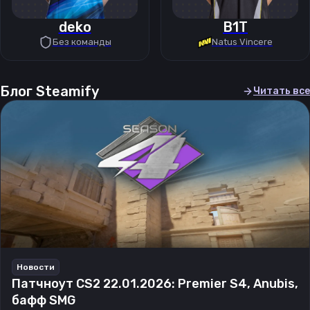
deko
B1T
Без команды
Natus Vincere
Блог Steamify
Читать все
Новости
Патчноут CS2 22.01.2026: Premier S4, Anubis,
бафф SMG