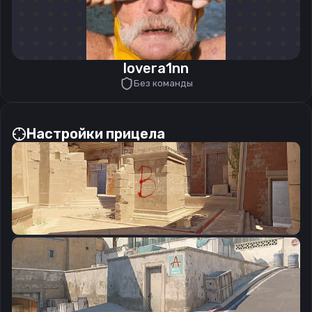
lovera1nn
Без команды
Настройки прицела
CSGO-p9JjY-jhe5k-OstfE-JuTda-ZbJaA
Скопировать