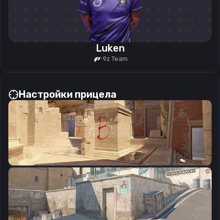
Luken
9z Team
Настройки прицела
CSGO-PK55j-vEGLU-LmSYX-7XW5f-tUfOQ
Скопировать