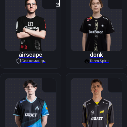
Previous slide
Next slide
airscape
donk
Без команды
Team Spirit