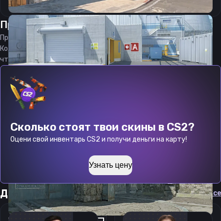
Прицел
Лукен
от
07.08.2026
Прицел
Luken
является актуальным на
07.08.2026
Код прицела
Luken
CS 2 стараемся еженедельно обновлять,
чтобы вы могли играть с актуальными настройками игрока.
Сколько стоят твои скины в CS2?
Оцени свой инвентарь CS2 и получи деньги на карту!
Узнать цену
Другие прицелы
Cмотреть все