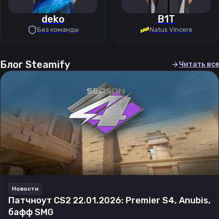
deko
B1T
Без команды
Natus Vincere
Блог Steamify
Читать все
Новости
Патчноут CS2 22.01.2026: Premier S4, Anubis,
бафф SMG