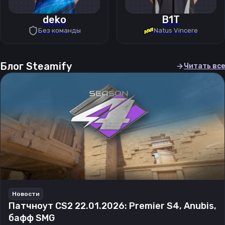
deko
B1T
Без команды
Natus Vincere
Блог Steamify
Читать все
Новости
Патчноут CS2 22.01.2026: Premier S4, Anubis,
бафф SMG