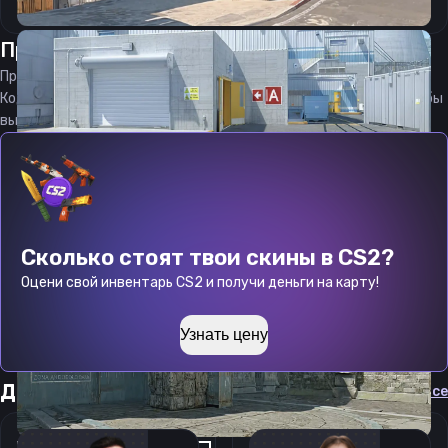
Прицел
лукиз
от
08.08.2026
Прицел
lukiz
является актуальным на
08.08.2026
Код прицела
lukiz
CS 2 стараемся еженедельно обновлять, чтобы
вы могли играть с актуальными настройками игрока.
Сколько стоят твои скины в CS2?
Оцени свой инвентарь CS2 и получи деньги на карту!
Узнать цену
Другие прицелы
Cмотреть все