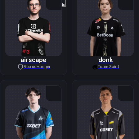
Previous slide
Next slide
airscape
donk
Без команды
Team Spirit