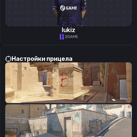
lukiz
2GAME
Настройки прицела
CSGO-u7Wyv-n7HTS-hikVU-PHuYz-HsnkP
Скопировать