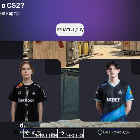
 в CS2?
на карту!
Узнать цену
donk
deko
Team Spirit
Без команды
Previous slide
Next slide