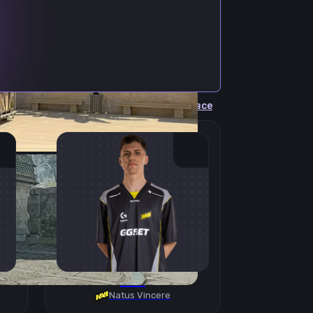
Cмотреть все
B1T
Natus Vincere