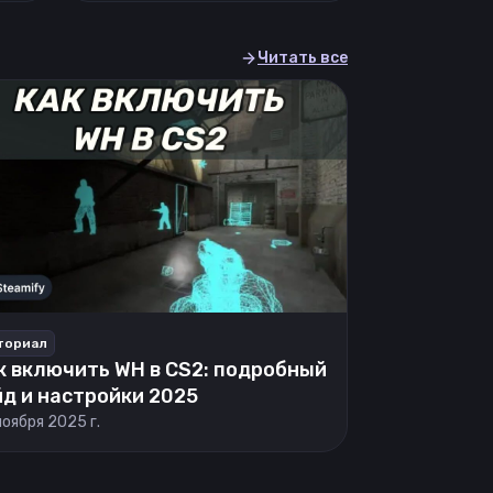
Читать все
ториал
к включить WH в CS2: подробный
йд и настройки 2025
ноября 2025 г.