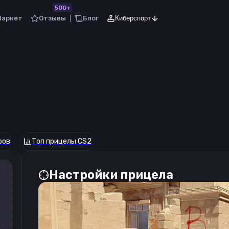
500+
Маркет
Отзывы
Блог
Киберспорт
ров
Топ прицелы CS2
Настройки прицела