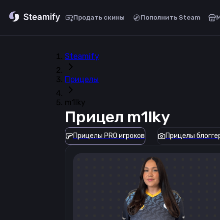
Продать скины
Пополнить Steam
Steamify
Прицелы
m1lky
Прицел
m1lky
Прицелы PRO игроков
Прицелы блогге