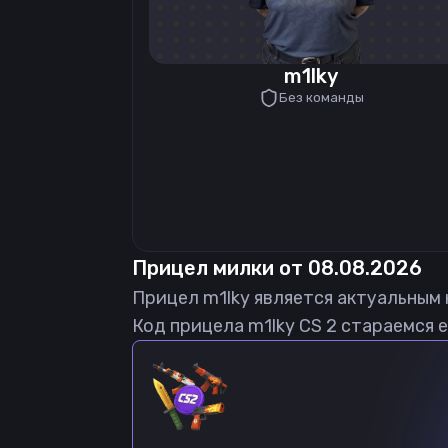
m1lky
Без команды
Прицел
милки
от
08.08.2026
Прицел
m1lky
является актуальным
Код прицела
m1lky
CS 2 стараемся е