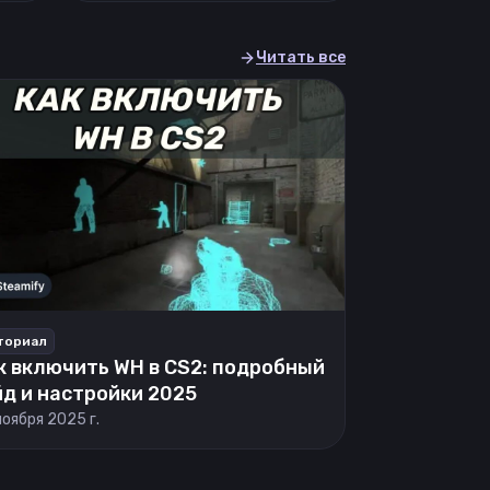
Читать все
ториал
к включить WH в CS2: подробный
йд и настройки 2025
ноября 2025 г.