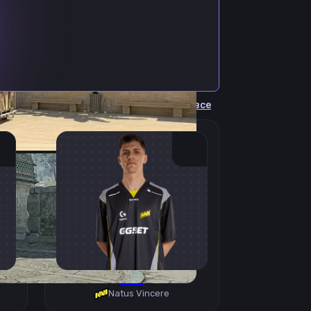
Cмотреть все
B1T
Natus Vincere