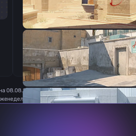
CSGO-sOTBw-8st9v-8n74v-PejwB-LSJvM
 на
08.08.2026
женедельно обновлять, чтобы вы могли играть с а