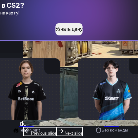
 в CS2?
на карту!
Узнать цену
donk
deko
Team Spirit
Без команды
Previous slide
Next slide