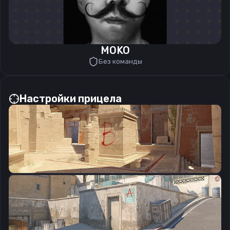
MOKO
Без команды
Настройки прицела
CSGO-VsZW9-Jvu6R-hc6n8-aw3mH-snCND
Скопировать