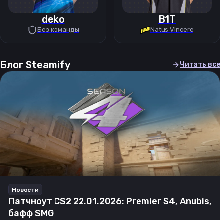
deko
B1T
Без команды
Natus Vincere
Блог Steamify
Читать все
Новости
Патчноут CS2 22.01.2026: Premier S4, Anubis,
бафф SMG