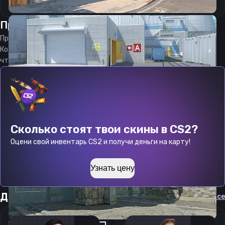
Прицел
МОКО
от
08.08.2026
Прицел
MOKO
является актуальным на
08.08.2026
Код прицела
MOKO
CS 2 стараемся еженедельно обновлять,
чтобы вы могли играть с актуальными настройками игрока.
Сколько стоят твои скины в CS2?
Оцени свой инвентарь CS2 и получи деньги на карту!
Узнать цену
Другие прицелы
Cмотреть все