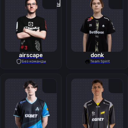
Previous slide
Next slide
airscape
donk
Без команды
Team Spirit