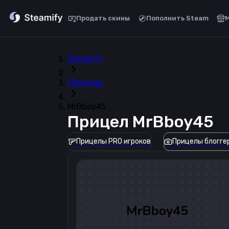
Продать скины
Пополнить Steam
Steamify
Прицелы
MrBboy45
Прицел
MrBboy45
Прицелы PRO игроков
Прицелы блогге