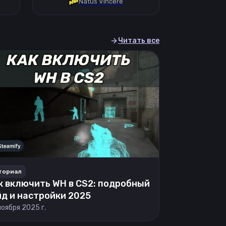
Natus Vincere
Читать все
ториал
к включить WH в CS2: подробный
йд и настройки 2025
ноября 2025 г.