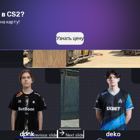
 в CS2?
на карту!
Узнать цену
donk
deko
Previous slide
Next slide