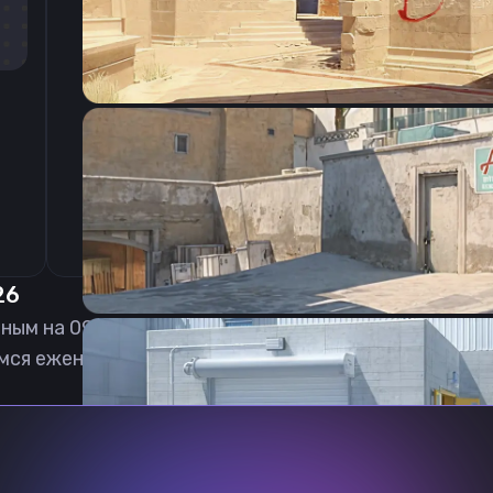
CSGO-8CVVt-wA36G-BZOMh-PNaRz-zwsyM
26
ьным на
09.08.2026
мся еженедельно обновлять, чтобы вы могли играт