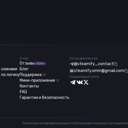
О нас
Сотрудничество
m
Отзывы
500+
@steamify_contact
 скинами
Блог
steamify.smm@gmail.com
 по логину
Поддержка
Социальные сети
Мини-приложение
Контакты
FAQ
Гарантии и безопасность
Политика конфиденциальности
Пользовательское соглашение