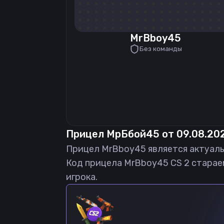
MrBboy45
Без команды
Прицел
МрБбой45
от
09.08.20
Прицел
MrBboy45
является актуал
Код прицела
MrBboy45
CS 2 старае
игрока.