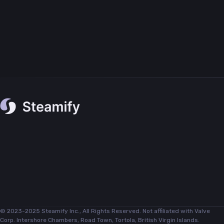
© 2023-2025 Steamify Inc., All Rights Reserved. Not affiliated with Valve
Corp. Intershore Chambers, Road Town, Tortola, British Virgin Islands.