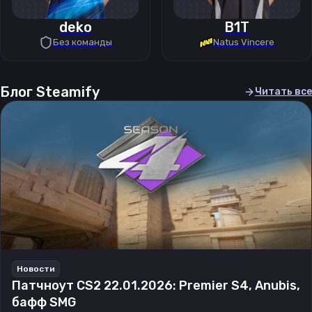
deko
B1T
Без команды
Natus Vincere
Блог Steamify
Читать все
Новости
Патчноут CS2 22.01.2026: Premier S4, Anubis,
бафф SMG