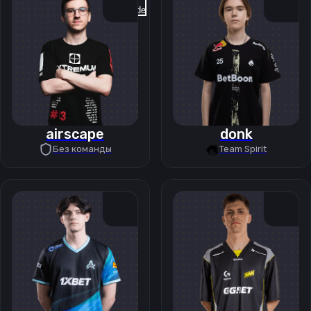
Previous slide
Next slide
airscape
donk
Без команды
Team Spirit