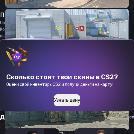
Прицел
нпл
от
08.08.2026
Прицел
npl
является актуальным на
08.08.2026
Код прицела
npl
CS 2 стараемся еженедельно обновлять, чтобы
вы могли играть с актуальными настройками игрока.
Сколько стоят твои скины в CS2?
Оцени свой инвентарь CS2 и получи деньги на карту!
Узнать цену
Другие прицелы
Cмотреть все