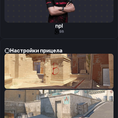
npl
B8
Настройки прицела
CSGO-9n8F3-OtAC3-E6R5t-Me7Ws-Ed7iL
Скопировать