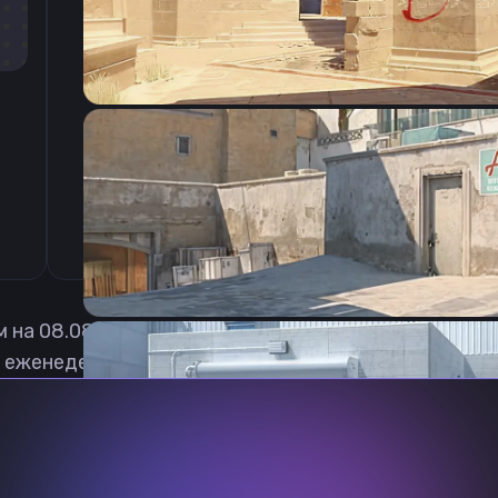
CSGO-LBk6u-EBbM9-dpr3e-mUH6Z-Bk9aC
м на
08.08.2026
 еженедельно обновлять, чтобы вы могли играть с