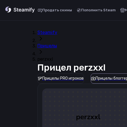
Продать скины
Пополнить Steam
Steamify
Прицелы
perzxxl
Прицел
perzxxl
Прицелы PRO игроков
Прицелы блогге