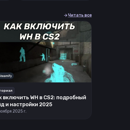
Читать все
ториал
к включить WH в CS2: подробный
йд и настройки 2025
ноября 2025 г.