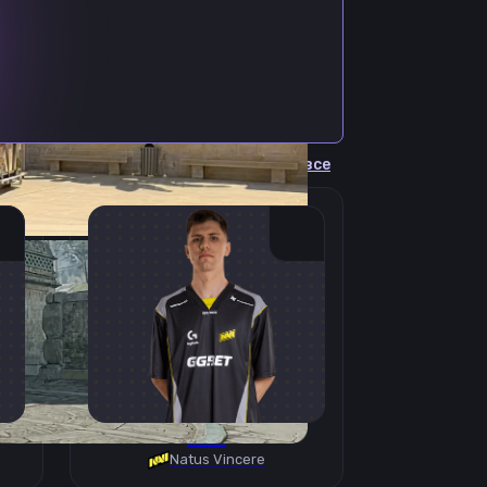
Cмотреть все
B1T
Natus Vincere