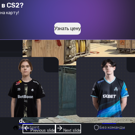
 в CS2?
на карту!
Узнать цену
donk
deko
Team Spirit
Без команды
Previous slide
Next slide