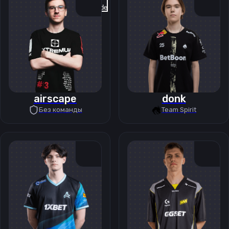
Previous slide
Next slide
airscape
donk
Без команды
Team Spirit