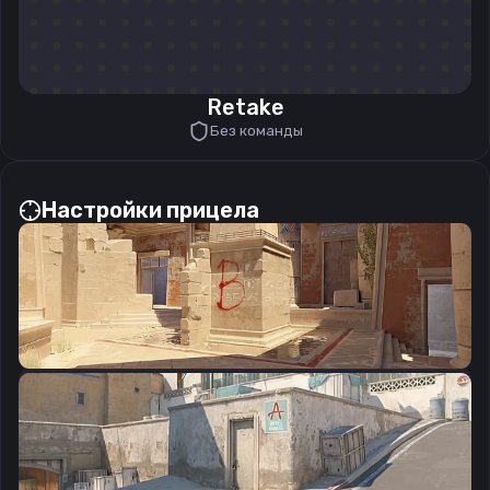
Retake
Без команды
Настройки прицела
CSGO-8VoyY-bKBL5-T2qXH-HtxsO-d4izO
Скопировать