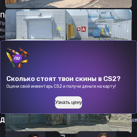
Прицел
Ритейк
от
06.08.2026
Прицел
Retake
является актуальным на
06.08.2026
Код прицела
Retake
CS 2 стараемся еженедельно обновлять,
чтобы вы могли играть с актуальными настройками игрока.
Сколько стоят твои скины в CS2?
Оцени свой инвентарь CS2 и получи деньги на карту!
Узнать цену
Другие прицелы
Cмотреть все