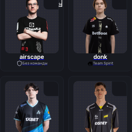
Previous slide
Next slide
airscape
donk
Без команды
Team Spirit