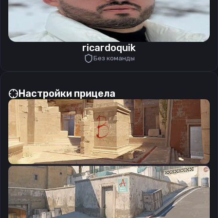
ricardoquik
Без команды
Настройки прицела
CSGO-UZrV4-eP8c9-LmUde-TBvwm-zYYwP
Скопировать