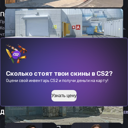
Прицел
рикардокуик
от
08.08.2026
Прицел
ricardoquik
является актуальным на
08.08.2026
Код прицела
ricardoquik
CS 2 стараемся еженедельно обновлять,
чтобы вы могли играть с актуальными настройками игрока.
Сколько стоят твои скины в CS2?
Оцени свой инвентарь CS2 и получи деньги на карту!
Узнать цену
Другие прицелы
Cмотреть все