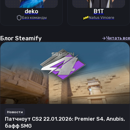
deko
B1T
Без команды
Natus Vincere
Блог Steamify
Читать все
Новости
Патчноут CS2 22.01.2026: Premier S4, Anubis,
бафф SMG