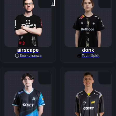
Previous slide
Next slide
airscape
donk
Без команды
Team Spirit