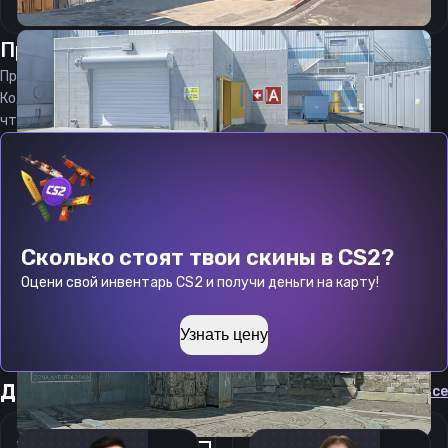
Прицел
Саулло
от
07.08.2026
Прицел
Saullo
является актуальным на
07.08.2026
Код прицела
Saullo
CS 2 стараемся еженедельно обновлять,
чтобы вы могли играть с актуальными настройками игрока.
Сколько стоят твои скины в CS2?
Оцени свой инвентарь CS2 и получи деньги на карту!
Узнать цену
Другие прицелы
Cмотреть все