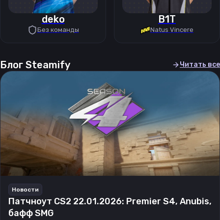
deko
B1T
Без команды
Natus Vincere
Блог Steamify
Читать все
Новости
Патчноут CS2 22.01.2026: Premier S4, Anubis,
бафф SMG