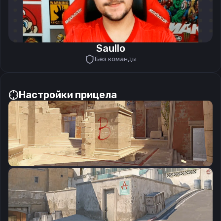
Saullo
Без команды
Настройки прицела
CSGO-Rxhrt-4h7Xj-J7Yv2-Os4Pi-pL3ED
Скопировать