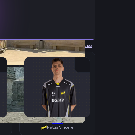
Cмотреть все
B1T
Natus Vincere