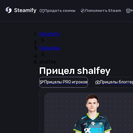
Продать скины
Пополнить Steam
Steamify
Прицелы
shalfey
Прицел
shalfey
Прицелы PRO игроков
Прицелы блогге