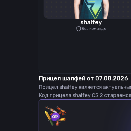
shalfey
Без команды
Прицел
шалфей
от
07.08.2026
Прицел
shalfey
является актуальны
Код прицела
shalfey
CS 2 стараемся