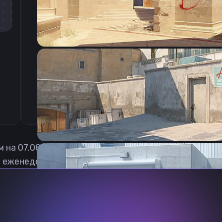
CSGO-PBbjn-6hsmU-CiLwy-CB4df-tR6ZJ
м на
07.08.2026
 еженедельно обновлять, чтобы вы могли играть с