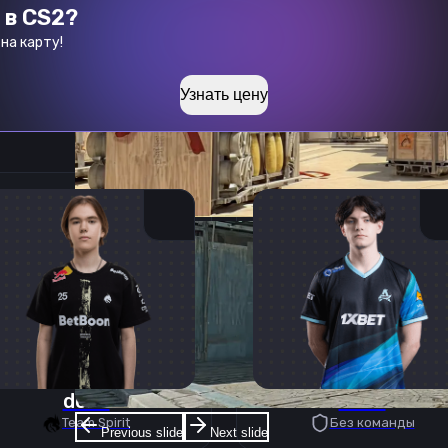
 в CS2?
на карту!
Узнать цену
donk
deko
Team Spirit
Без команды
Previous slide
Next slide