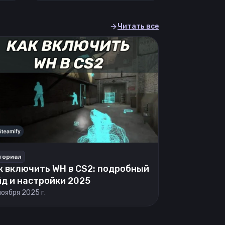
Читать все
ториал
к включить WH в CS2: подробный
йд и настройки 2025
ноября 2025 г.