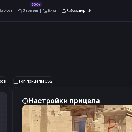
500+
Маркет
Отзывы
Блог
Киберспорт
ров
Топ прицелы CS2
Настройки прицела