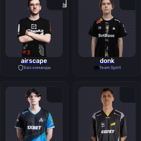
Previous slide
Next slide
airscape
donk
Без команды
Team Spirit