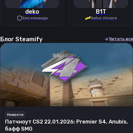
deko
B1T
Без команды
Natus Vincere
Блог Steamify
Читать все
Новости
Патчноут CS2 22.01.2026: Premier S4, Anubis,
бафф SMG