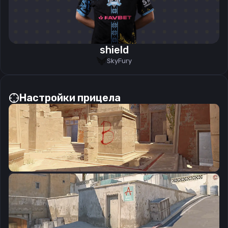
shield
SkyFury
Настройки прицела
CSGO-7F8My-idZrn-8EwR5-9ctDc-kSLoD
Скопировать