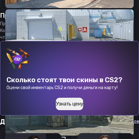
Прицел
шилд
от
07.08.2026
Прицел
shield
является актуальным на
07.08.2026
Код прицела
shield
CS 2 стараемся еженедельно обновлять,
чтобы вы могли играть с актуальными настройками игрока.
Сколько стоят твои скины в CS2?
Оцени свой инвентарь CS2 и получи деньги на карту!
Узнать цену
Другие прицелы
Cмотреть все