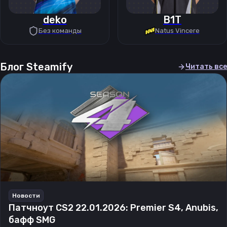
deko
B1T
Без команды
Natus Vincere
Блог Steamify
Читать все
Новости
Патчноут CS2 22.01.2026: Premier S4, Anubis,
бафф SMG