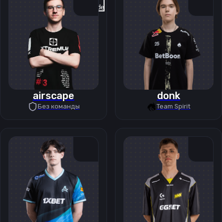
Previous slide
Next slide
airscape
donk
Без команды
Team Spirit