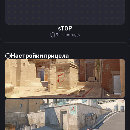
sT0P
Без команды
Настройки прицела
CSGO-4qAcw-drNds-b8w4v-jBHnB-4ZywQ
Скопировать