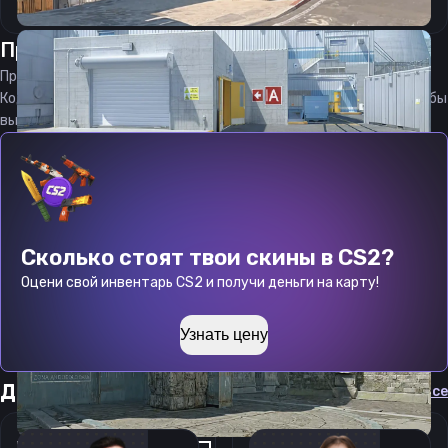
Прицел
стоп
от
10.08.2026
Прицел
sT0P
является актуальным на
10.08.2026
Код прицела
sT0P
CS 2 стараемся еженедельно обновлять, чтобы
вы могли играть с актуальными настройками игрока.
Сколько стоят твои скины в CS2?
Оцени свой инвентарь CS2 и получи деньги на карту!
Узнать цену
Другие прицелы
Cмотреть все