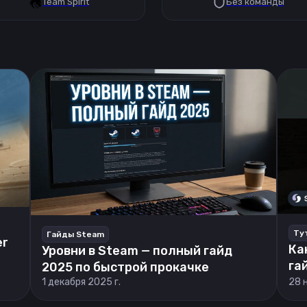
Team Spirit
Без команды
Ту
Гайды Steam
er
Ка
Уровни в Steam — полный гайд
га
2025 по быстрой прокачке
1 декабря 2025 г.
28 