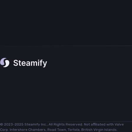
© 2023-2025 Steamify Inc., All Rights Reserved. Not affiliated with Valve
Corp. Intershore Chambers, Road Town, Tortola, British Virgin Islands.