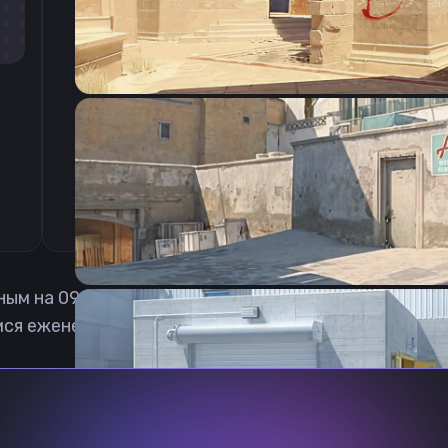
CSGO-QyVqL-skFXd-hz9pE-6bwaP-LbG4C
ным на
09.08.2026
ся еженедельно обновлять, чтобы вы могли играт