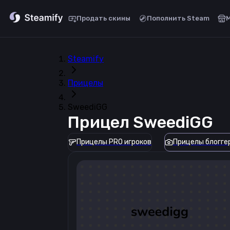
Продать скины
Пополнить Steam
Steamify
Прицелы
SweediGG
Прицел
SweediGG
Прицелы PRO игроков
Прицелы блогге