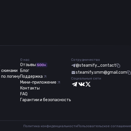
О нас
Сотрудничество
m
Отзывы
500+
@steamify_contact
 скинами
Блог
steamify.smm@gmail.com
 по логину
Поддержка
Социальные сети
Мини-приложение
Контакты
FAQ
Гарантии и безопасность
Политика конфиденциальности
Пользовательское соглашение