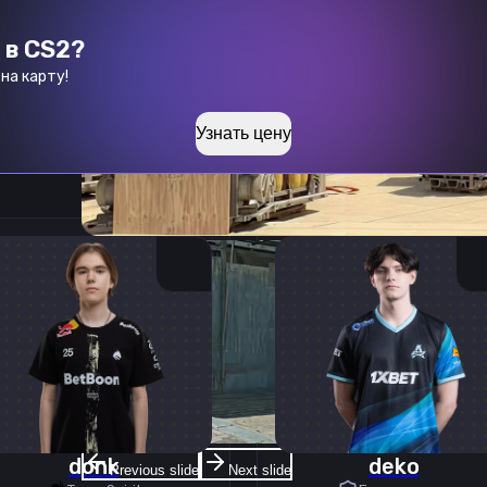
 в CS2?
на карту!
Узнать цену
donk
deko
Previous slide
Next slide