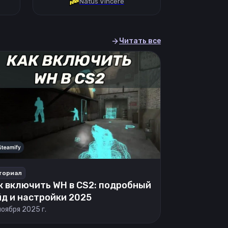
Natus Vincere
Читать все
ториал
к включить WH в CS2: подробный
йд и настройки 2025
ноября 2025 г.