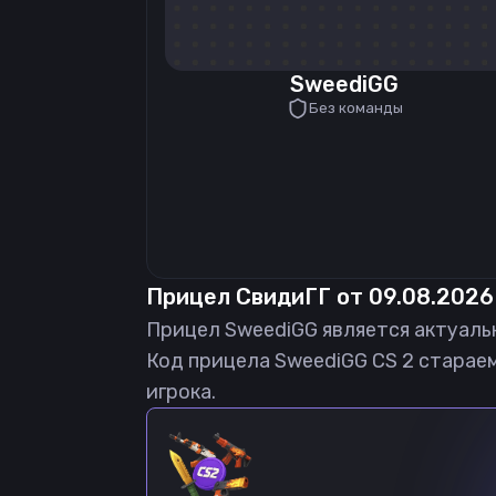
SweediGG
Без команды
Прицел
СвидиГГ
от
09.08.2026
Прицел
SweediGG
является актуаль
Код прицела
SweediGG
CS 2 стараем
игрока.