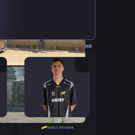
Cмотреть все
B1T
Natus Vincere