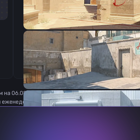
CSGO-me3Mf-RnDYV-SwTZF-EXuaP-TA7yD
м на
06.08.2026
 еженедельно обновлять, чтобы вы могли играть с