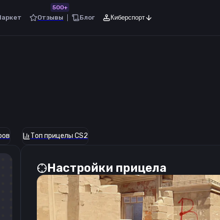
500+
Маркет
Отзывы
Блог
Киберспорт
ров
Топ прицелы CS2
Настройки прицела