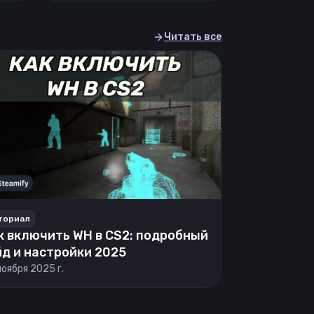
Читать все
ториал
к включить WH в CS2: подробный
йд и настройки 2025
ноября 2025 г.