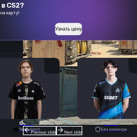
 в CS2?
на карту!
Узнать цену
donk
deko
Team Spirit
Без команды
Previous slide
Next slide