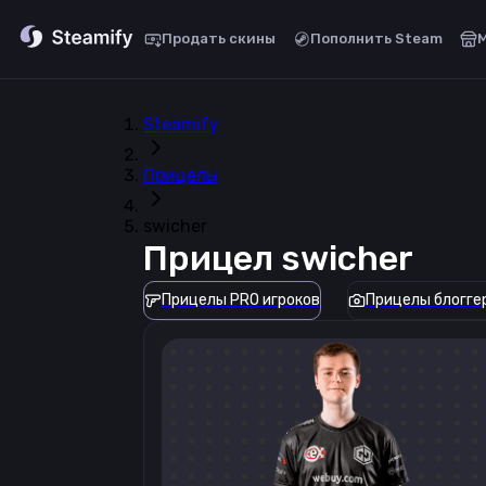
Продать скины
Пополнить Steam
Steamify
Прицелы
swicher
Прицел
swicher
Прицелы PRO игроков
Прицелы блогге