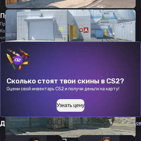
Прицел
ТоурКС
от
08.08.2026
Прицел
ThourCS
является актуальным на
08.08.2026
Код прицела
ThourCS
CS 2 стараемся еженедельно обновлять,
чтобы вы могли играть с актуальными настройками игрока.
Сколько стоят твои скины в CS2?
Оцени свой инвентарь CS2 и получи деньги на карту!
Узнать цену
Другие прицелы
Cмотреть все