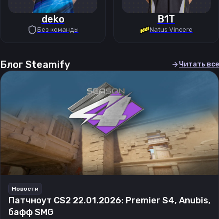
deko
B1T
Без команды
Natus Vincere
Блог Steamify
Читать все
Новости
Патчноут CS2 22.01.2026: Premier S4, Anubis,
бафф SMG