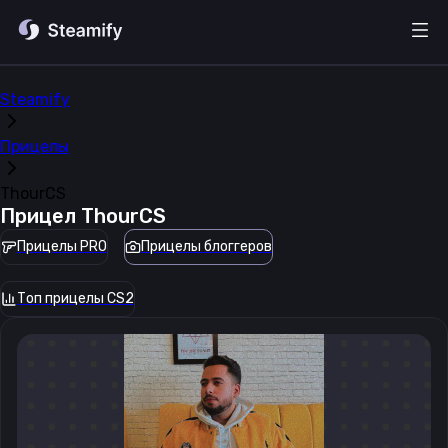
Steamify
Прицелы
ThourCS
Прицел
ThourCS
Прицелы PRO
Прицелы блоггеров
Топ прицелы CS2