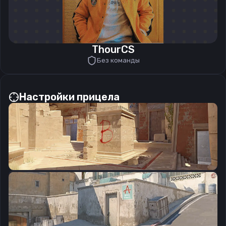
ThourCS
Без команды
Настройки прицела
CSGO-eFVXV-6TysA-CyOpM-ajQLm-XNh8E
Скопировать