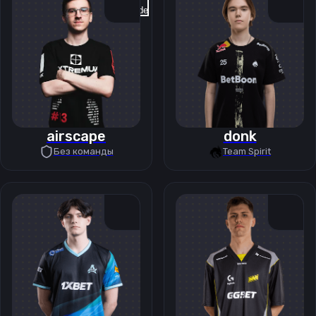
Previous slide
Next slide
airscape
donk
Без команды
Team Spirit