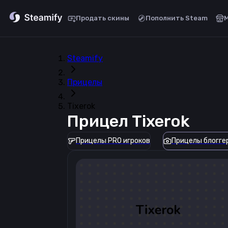
Продать скины
Пополнить Steam
Steamify
Прицелы
Tixerok
Прицел
Tixerok
Прицелы PRO игроков
Прицелы блогге