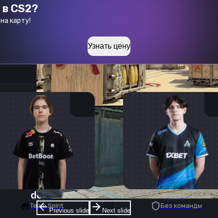
 в CS2?
на карту!
Узнать цену
donk
deko
Team Spirit
Без команды
Previous slide
Next slide