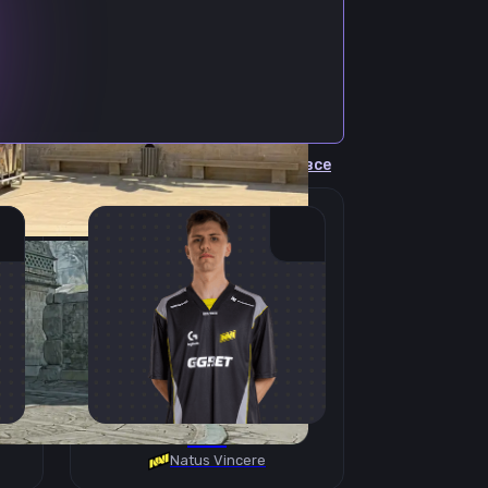
Cмотреть все
B1T
Natus Vincere