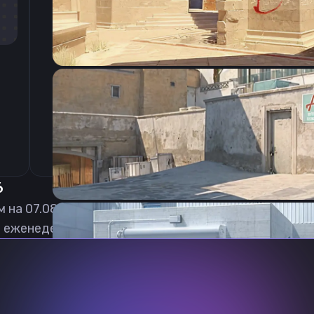
CSGO-uvXkc-RaWiT-xBEVE-u23qS-DwxsP
6
м на
07.08.2026
 еженедельно обновлять, чтобы вы могли играть с