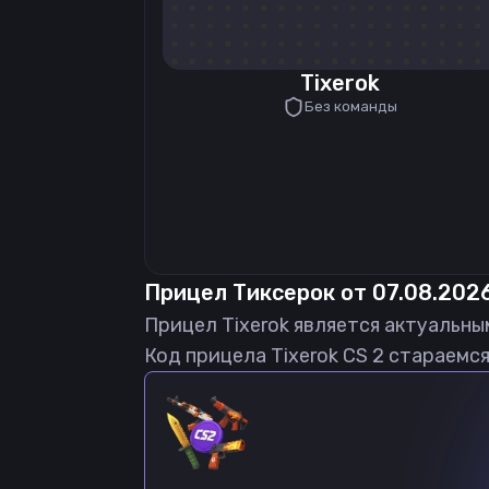
Tixerok
Без команды
Прицел
Тиксерок
от
07.08.202
Прицел
Tixerok
является актуальны
Код прицела
Tixerok
CS 2 стараемся