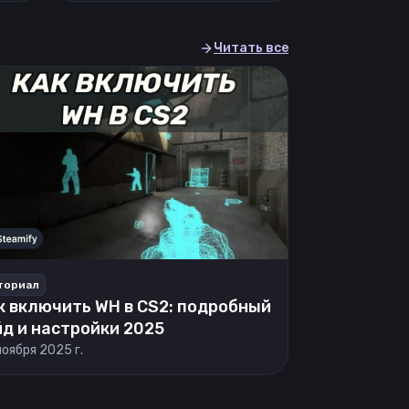
Читать все
ториал
к включить WH в CS2: подробный
йд и настройки 2025
ноября 2025 г.