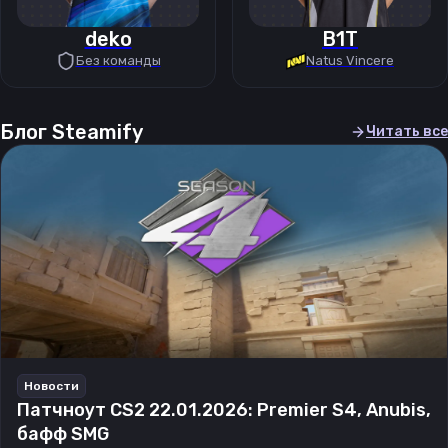
deko
B1T
Без команды
Natus Vincere
Блог Steamify
Читать все
Новости
Патчноут CS2 22.01.2026: Premier S4, Anubis,
бафф SMG