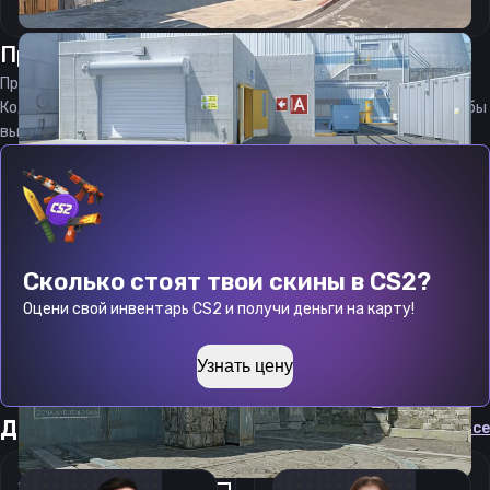
Прицел
трайд
от
06.08.2026
Прицел
tried
является актуальным на
06.08.2026
Код прицела
tried
CS 2 стараемся еженедельно обновлять, чтобы
вы могли играть с актуальными настройками игрока.
Сколько стоят твои скины в CS2?
Оцени свой инвентарь CS2 и получи деньги на карту!
Узнать цену
Другие прицелы
Cмотреть все