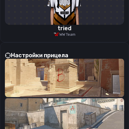
tried
WW Team
Настройки прицела
CSGO-tPrsf-7CEdX-EK6Qm-KaSnV-QNVGQ
Скопировать