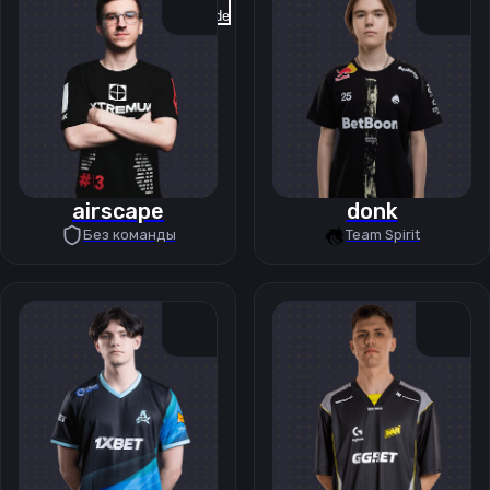
Previous slide
Next slide
airscape
donk
Без команды
Team Spirit