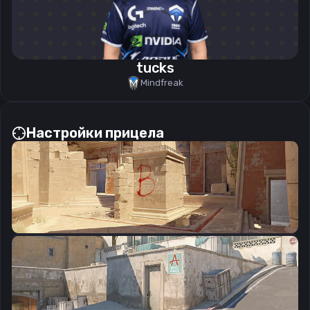
tucks
Mindfreak
Настройки прицела
CSGO-8iKwr-rXANw-DLFxQ-EZDuy-hOxoO
Скопировать