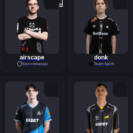
Previous slide
Next slide
airscape
donk
Без команды
Team Spirit