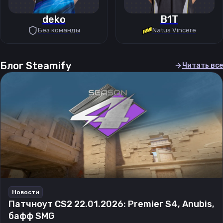
deko
B1T
Без команды
Natus Vincere
Блог Steamify
Читать все
Новости
Патчноут CS2 22.01.2026: Premier S4, Anubis,
бафф SMG