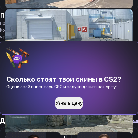
Прицел
такс
от
10.08.2026
Прицел
tucks
является актуальным на
10.08.2026
Код прицела
tucks
CS 2 стараемся еженедельно обновлять,
чтобы вы могли играть с актуальными настройками игрока.
Сколько стоят твои скины в CS2?
Оцени свой инвентарь CS2 и получи деньги на карту!
Узнать цену
Другие прицелы
Cмотреть все