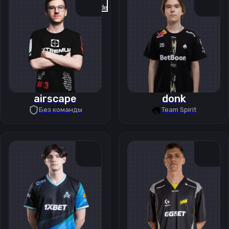
Previous slide
Next slide
airscape
donk
Без команды
Team Spirit