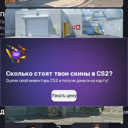
Прицел
Твинки
от
07.08.2026
Прицел
Twinkey
является актуальным на
07.08.2026
Код прицела
Twinkey
CS 2 стараемся еженедельно обновлять,
чтобы вы могли играть с актуальными настройками игрока.
Сколько стоят твои скины в CS2?
Оцени свой инвентарь CS2 и получи деньги на карту!
Узнать цену
Другие прицелы
Cмотреть все