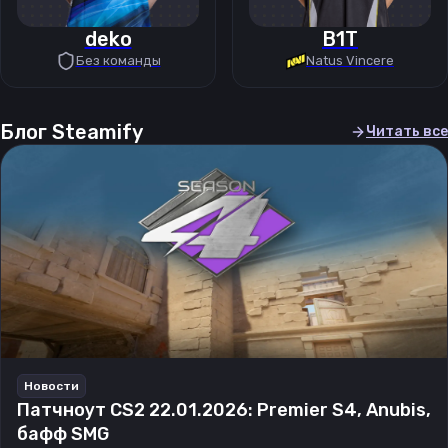
deko
B1T
Без команды
Natus Vincere
Блог Steamify
Читать все
Новости
Патчноут CS2 22.01.2026: Premier S4, Anubis,
бафф SMG