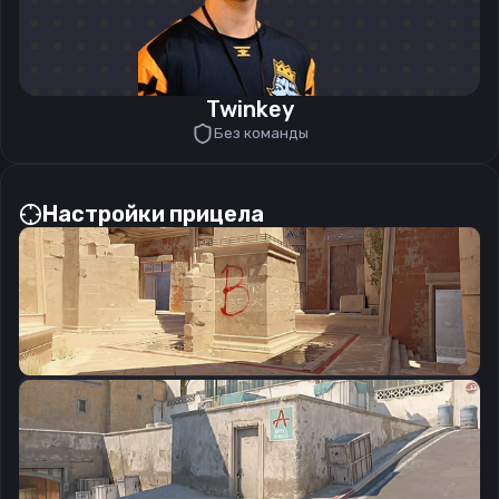
Twinkey
Без команды
Настройки прицела
CSGO-6R4Bc-NY9Mw-5qxJV-CWJUW-Nr3xK
Скопировать