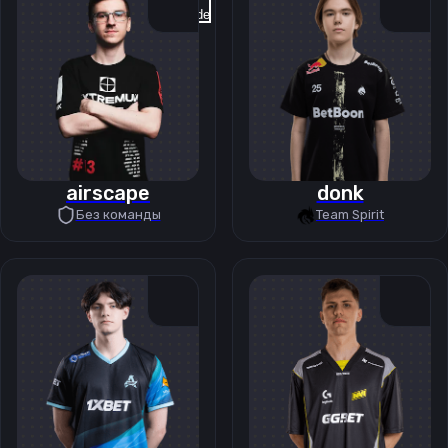
Previous slide
Next slide
airscape
donk
Без команды
Team Spirit