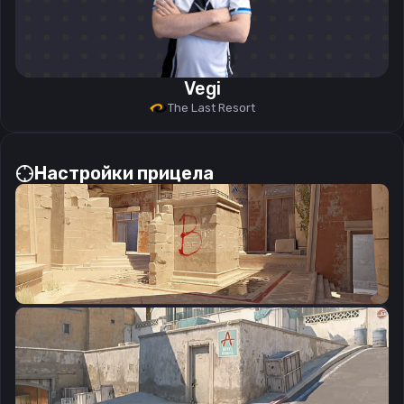
Vegi
The Last Resort
Настройки прицела
CSGO-OFKZZ-mZp9n-KXx4x-2SmEp-jcYHK
Скопировать