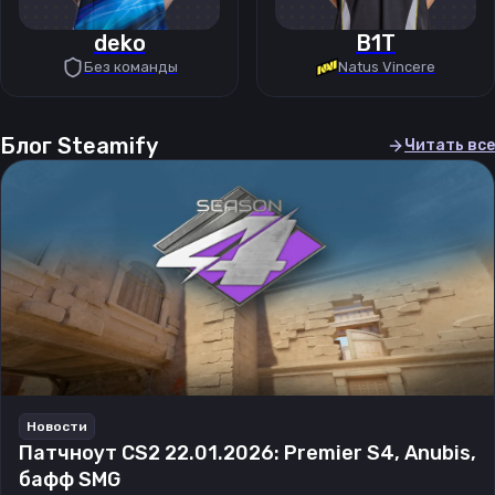
deko
B1T
Без команды
Natus Vincere
Блог Steamify
Читать все
Новости
Патчноут CS2 22.01.2026: Premier S4, Anubis,
бафф SMG