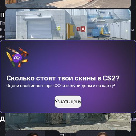
Прицел
Веги
от
07.08.2026
Прицел
Vegi
является актуальным на
07.08.2026
Код прицела
Vegi
CS 2 стараемся еженедельно обновлять, чтобы
вы могли играть с актуальными настройками игрока.
Сколько стоят твои скины в CS2?
Оцени свой инвентарь CS2 и получи деньги на карту!
Узнать цену
Другие прицелы
Cмотреть все