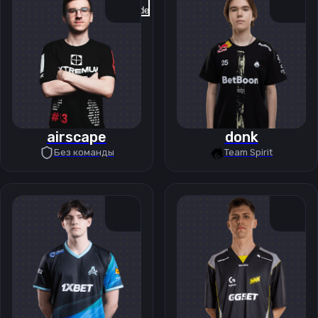
Previous slide
Next slide
airscape
donk
Без команды
Team Spirit