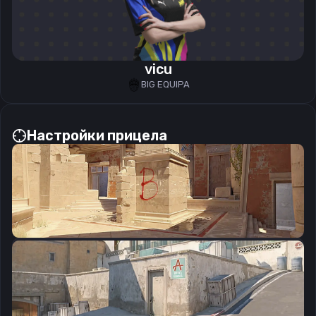
vicu
BIG EQUIPA
Настройки прицела
CSGO-TowHf-CV5Hh-WJUKN-T926q-Hj9aC
Скопировать