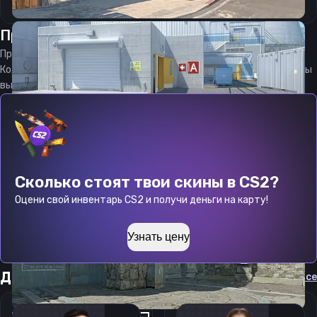
Прицел
вику
от
08.08.2026
Прицел
vicu
является актуальным на
08.08.2026
Код прицела
vicu
CS 2 стараемся еженедельно обновлять, чтобы
вы могли играть с актуальными настройками игрока.
Сколько стоят твои скины в CS2?
Оцени свой инвентарь CS2 и получи деньги на карту!
Узнать цену
Другие прицелы
Cмотреть все