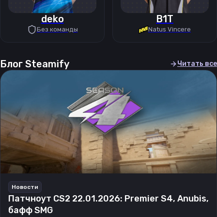
deko
B1T
Без команды
Natus Vincere
Блог Steamify
Читать все
Новости
Патчноут CS2 22.01.2026: Premier S4, Anubis,
бафф SMG