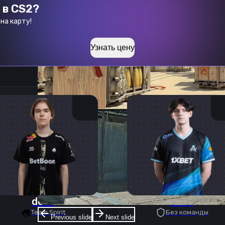
 в CS2?
на карту!
Узнать цену
donk
deko
Team Spirit
Без команды
Previous slide
Next slide