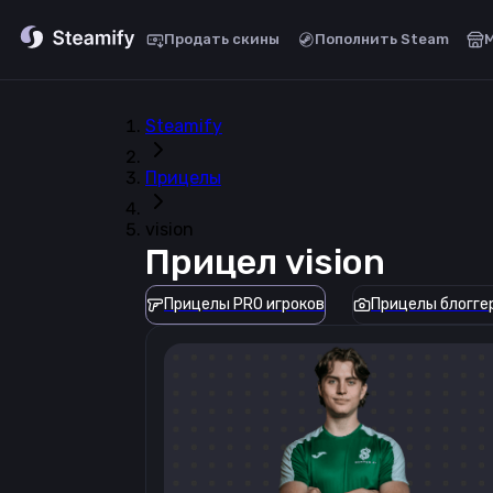
Продать скины
Пополнить Steam
Steamify
Прицелы
vision
Прицел
vision
Прицелы PRO игроков
Прицелы блогге