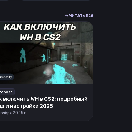
Читать все
ториал
к включить WH в CS2: подробный
йд и настройки 2025
ноября 2025 г.