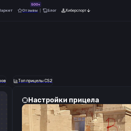
500+
Маркет
Отзывы
Блог
Киберспорт
ров
Топ прицелы CS2
Настройки прицела