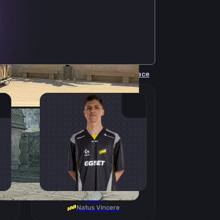
Cмотреть все
B1T
Natus Vincere