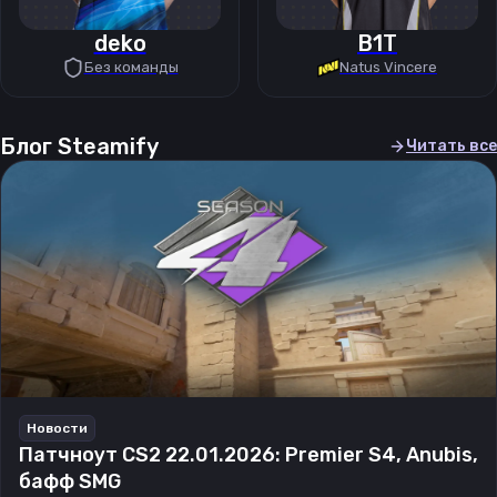
deko
B1T
Без команды
Natus Vincere
Блог Steamify
Читать все
Новости
Патчноут CS2 22.01.2026: Premier S4, Anubis,
бафф SMG