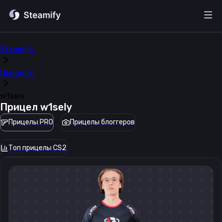
Steamify
Прицелы
w1sely
Прицел
w1sely
Прицелы PRO
Прицелы блоггеров
Топ прицелы CS2