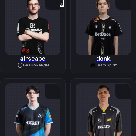
Previous slide
Next slide
airscape
donk
Без команды
Team Spirit