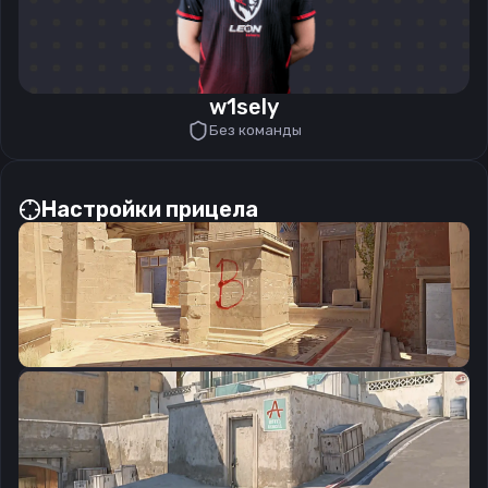
w1sely
Без команды
Настройки прицела
CSGO-qyhQR-ykFSd-xweKy-YebYX-MDr7C
Скопировать