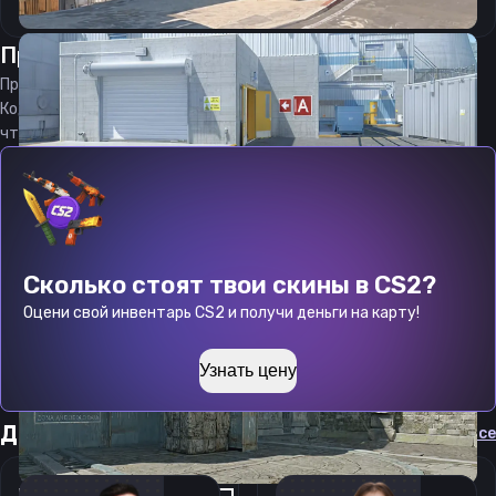
Прицел
вайзли
от
06.08.2026
Прицел
w1sely
является актуальным на
06.08.2026
Код прицела
w1sely
CS 2 стараемся еженедельно обновлять,
чтобы вы могли играть с актуальными настройками игрока.
Сколько стоят твои скины в CS2?
Оцени свой инвентарь CS2 и получи деньги на карту!
Узнать цену
Другие прицелы
Cмотреть все