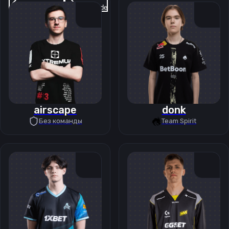
Previous slide
Next slide
airscape
donk
Без команды
Team Spirit