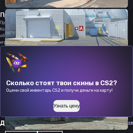
Прицел
Визерспун
от
06.08.2026
Прицел
Whizerspo0n
является актуальным на
06.08.2026
Код прицела
Whizerspo0n
CS 2 стараемся еженедельно
обновлять, чтобы вы могли играть с актуальными настройками
игрока.
Сколько стоят твои скины в CS2?
Оцени свой инвентарь CS2 и получи деньги на карту!
Узнать цену
Другие прицелы
Cмотреть все