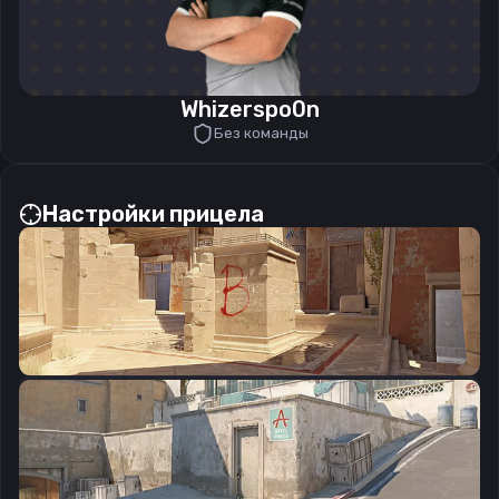
Whizerspo0n
Без команды
Настройки прицела
CSGO-He6jM-xSKE5-GtzOT-LAM5n-rWDND
Скопировать