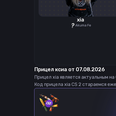
xia
Akuma Fe
Прицел
ксиа
от
07.08.2026
Прицел
xia
является актуальным на
Код прицела
xia
CS 2 стараемся еже