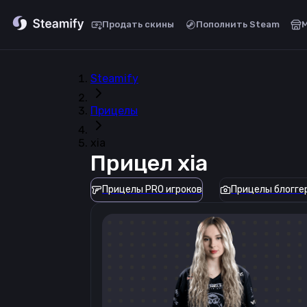
Продать скины
Пополнить Steam
Steamify
Прицелы
xia
Прицел
xia
Прицелы PRO игроков
Прицелы блогге