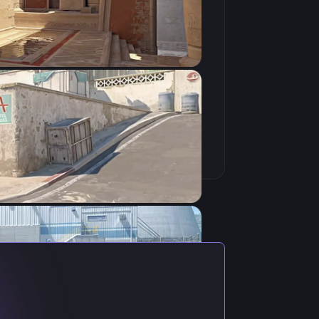
Скопировать
уальными настройками игрока.