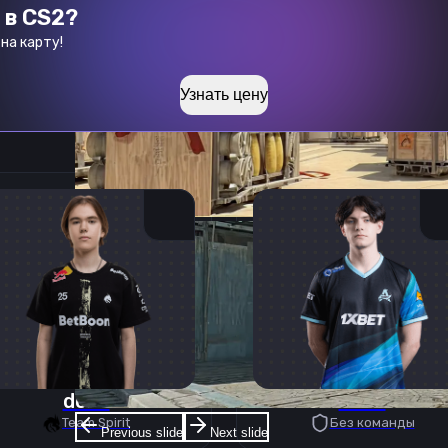
 в CS2?
на карту!
Узнать цену
donk
deko
Team Spirit
Без команды
Previous slide
Next slide