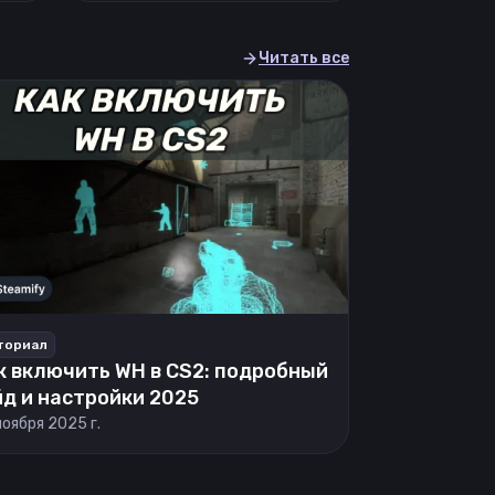
Читать все
ториал
к включить WH в CS2: подробный
йд и настройки 2025
ноября 2025 г.