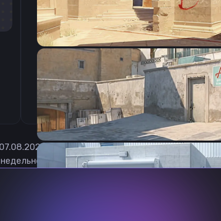
CSGO-t2TD7-GKEfG-RB8ta-OmLnf-XQJvM
07.08.2026
недельно обновлять, чтобы вы могли играть с акт