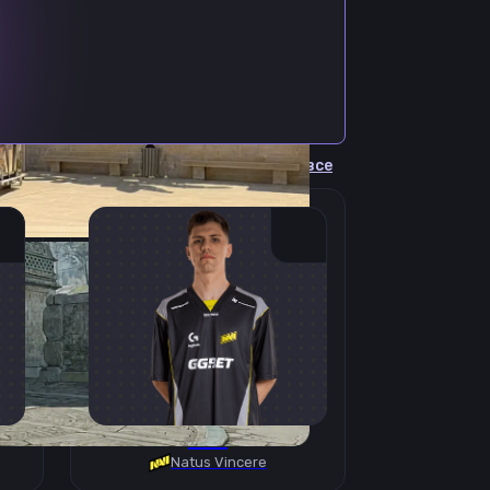
Cмотреть все
B1T
Natus Vincere