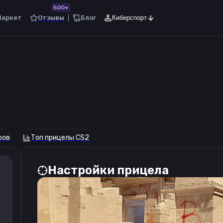
500+
Маркет
Отзывы
Блог
Киберспорт
ров
Топ прицелы CS2
Настройки прицела