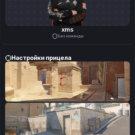
xms
Без команды
Настройки прицела
CSGO-isZmo-Zsiya-WtLAW-5rTzB-w88WB
Скопировать