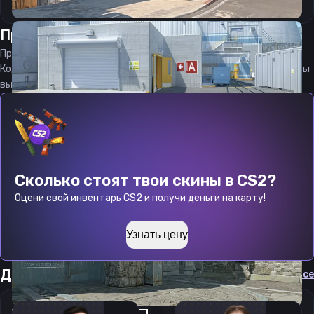
Прицел
ксмс
от
08.08.2026
Прицел
xms
является актуальным на
08.08.2026
Код прицела
xms
CS 2 стараемся еженедельно обновлять, чтобы
вы могли играть с актуальными настройками игрока.
Сколько стоят твои скины в CS2?
Оцени свой инвентарь CS2 и получи деньги на карту!
Узнать цену
Другие прицелы
Cмотреть все