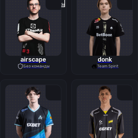
Previous slide
Next slide
airscape
donk
Без команды
Team Spirit