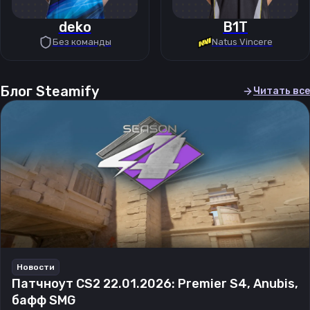
deko
B1T
Без команды
Natus Vincere
Блог Steamify
Читать все
Новости
Патчноут CS2 22.01.2026: Premier S4, Anubis,
бафф SMG