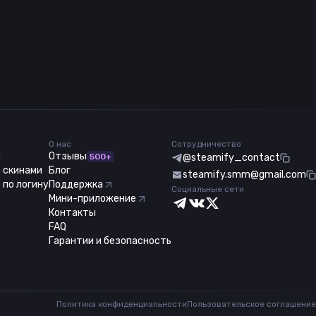
О нас
Сотрудничество
m
Отзывы
500+
@steamify_contact
 скинами
Блог
steamify.smm@gmail.com
 по логину
Поддержка
Социальные сети
Мини-приложение
Контакты
FAQ
Гарантии и безопасность
Политика конфиденциальности
Пользовательское соглашение