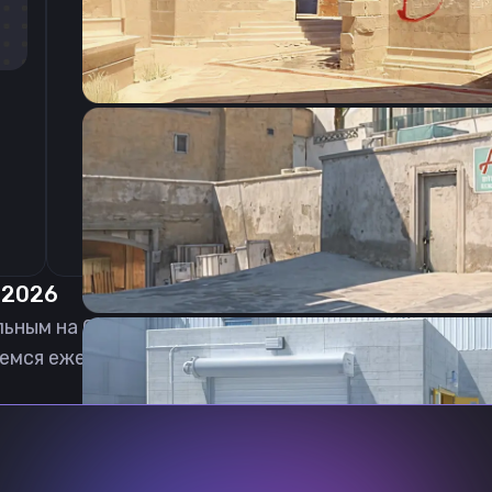
CSGO-ZVuyz-kzr6V-Yqv4y-NWHYP-P5BYN
.2026
льным на
06.08.2026
емся еженедельно обновлять, чтобы вы могли игр