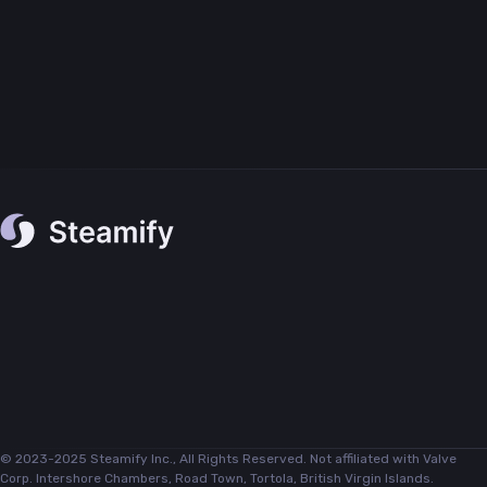
© 2023-2025 Steamify Inc., All Rights Reserved. Not affiliated with Valve
Corp. Intershore Chambers, Road Town, Tortola, British Virgin Islands.