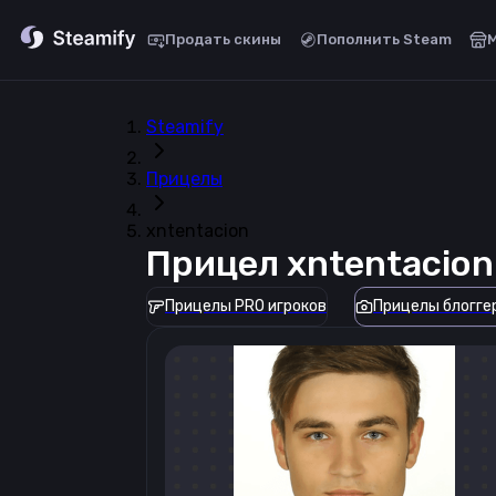
Продать скины
Пополнить Steam
Steamify
Прицелы
xntentacion
Прицел
xntentacion
Прицелы PRO игроков
Прицелы блогге