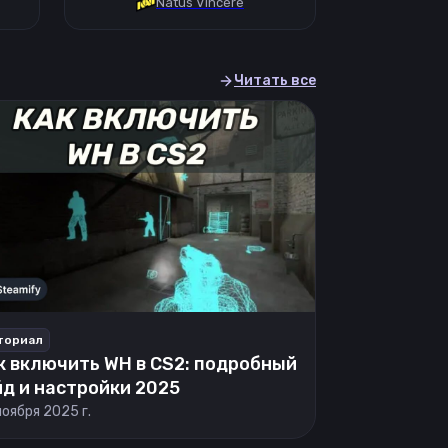
Natus Vincere
Читать все
ториал
к включить WH в CS2: подробный
йд и настройки 2025
ноября 2025 г.