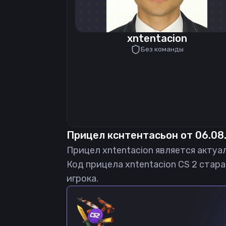
xntentacion
Без команды
Прицел
кснтентасьон
от
06.08
Прицел
xntentacion
является актуа
Код прицела
xntentacion
CS 2 стара
игрока.