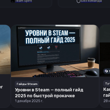
Team Spirit
Без команды
Ту
Гайды Steam
er
Ка
Уровни в Steam — полный гайд
га
2025 по быстрой прокачке
1 декабря 2025 г.
28 