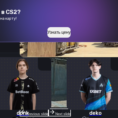
 в CS2?
на карту!
Узнать цену
donk
deko
Previous slide
Next slide