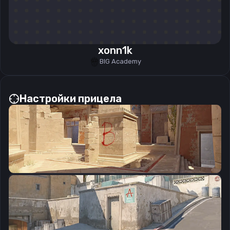
xonn1k
BIG Academy
Настройки прицела
CSGO-9256k-P7F7E-oU4TA-oZmWT-TL3ED
Скопировать