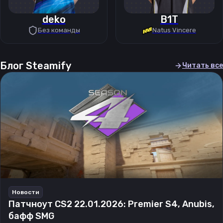
deko
B1T
Без команды
Natus Vincere
Блог Steamify
Читать все
Новости
Патчноут CS2 22.01.2026: Premier S4, Anubis,
бафф SMG