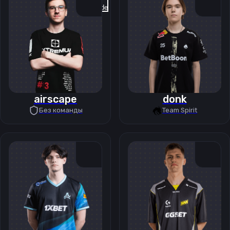
Previous slide
Next slide
airscape
donk
Без команды
Team Spirit