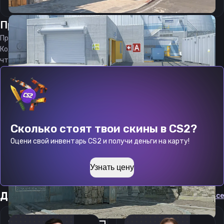
Прицел
ксонник
от
07.08.2026
Прицел
xonn1k
является актуальным на
07.08.2026
Код прицела
xonn1k
CS 2 стараемся еженедельно обновлять,
чтобы вы могли играть с актуальными настройками игрока.
Сколько стоят твои скины в CS2?
Оцени свой инвентарь CS2 и получи деньги на карту!
Узнать цену
Другие прицелы
Cмотреть все