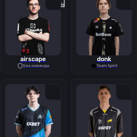
Previous slide
Next slide
airscape
donk
Без команды
Team Spirit