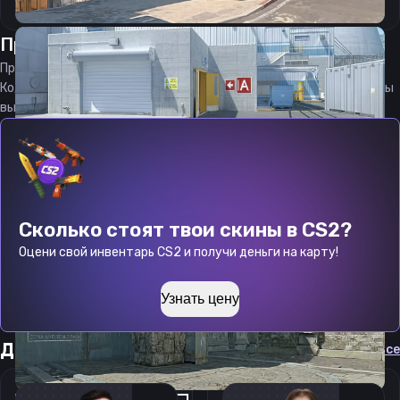
Прицел
Кспг
от
09.08.2026
Прицел
XpG
является актуальным на
09.08.2026
Код прицела
XpG
CS 2 стараемся еженедельно обновлять, чтобы
вы могли играть с актуальными настройками игрока.
Сколько стоят твои скины в CS2?
Оцени свой инвентарь CS2 и получи деньги на карту!
Узнать цену
Другие прицелы
Cмотреть все