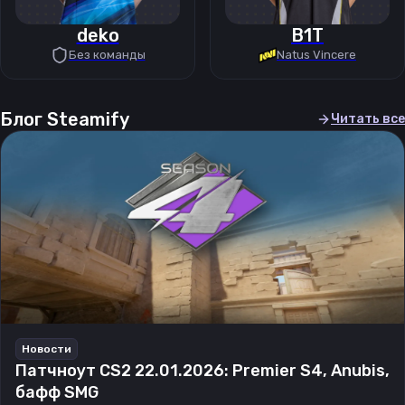
deko
B1T
Без команды
Natus Vincere
Блог Steamify
Читать все
Новости
Патчноут CS2 22.01.2026: Premier S4, Anubis,
бафф SMG