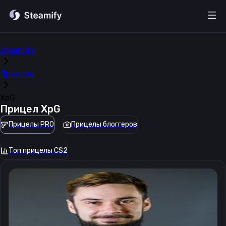
Steamify
Прицелы
XpG
Прицел
XpG
Прицелы PRO
Прицелы блоггеров
Топ прицелы CS2