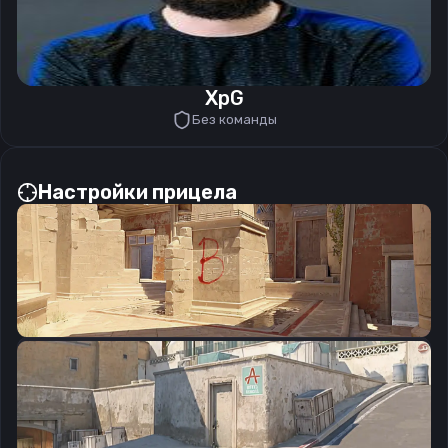
XpG
Без команды
Настройки прицела
CSGO-m7kz6-ouuen-mNrQn-78vSC-tif4D
Скопировать