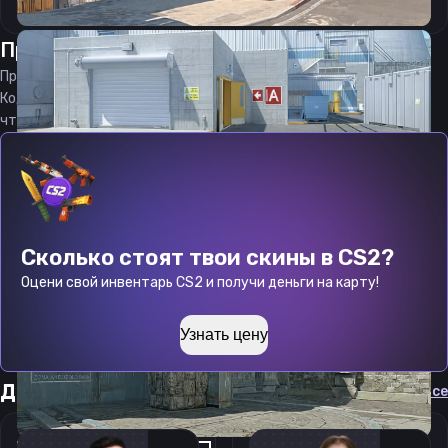
Прицел
Зипекс
от
06.08.2026
Прицел
Xyp9x
является актуальным на
06.08.2026
Код прицела
Xyp9x
CS 2 стараемся еженедельно обновлять,
чтобы вы могли играть с актуальными настройками игрока.
Сколько стоят твои скины в CS2?
Оцени свой инвентарь CS2 и получи деньги на карту!
Узнать цену
Другие прицелы
Cмотреть все