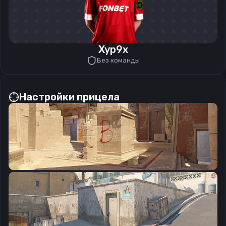
Xyp9x
Без команды
Настройки прицела
CSGO-D7JYc-fwCWJ-wThKn-ReFfT-478WB
Скопировать