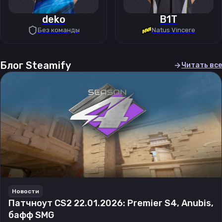
deko
B1T
Без команды
Natus Vincere
Блог Steamify
Читать все
Новости
Патчноут CS2 22.01.2026: Premier S4, Anubis,
бафф SMG