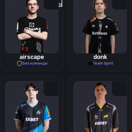
Previous slide
Next slide
airscape
donk
Без команды
Team Spirit