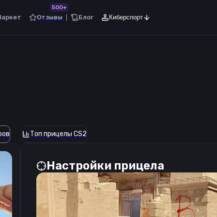
500+
Маркет
Отзывы
Блог
Киберспорт
ров
Топ прицелы CS2
Настройки прицела