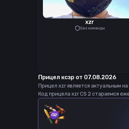
xzr
Без команды
Прицел
ксзр
от
07.08.2026
Прицел
xzr
является актуальным на
Код прицела
xzr
CS 2 стараемся еже