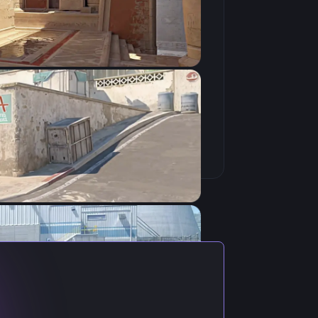
Скопировать
уальными настройками игрока.