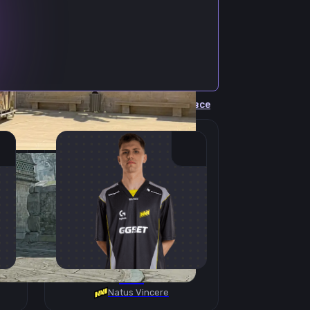
Cмотреть все
B1T
Natus Vincere