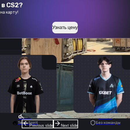
 в CS2?
на карту!
Узнать цену
donk
deko
Team Spirit
Без команды
Previous slide
Next slide