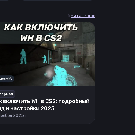
Читать все
ториал
к включить WH в CS2: подробный
йд и настройки 2025
ноября 2025 г.