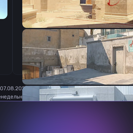
CSGO-6TUAY-cEBwL-MaNiN-UHvGp-NWeuB
07.08.2026
недельно обновлять, чтобы вы могли играть с акт