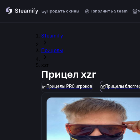
Продать скины
Пополнить Steam
Steamify
Прицелы
xzr
Прицел
xzr
Прицелы PRO игроков
Прицелы блогге