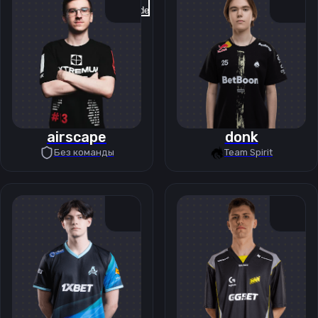
Previous slide
Next slide
airscape
donk
Без команды
Team Spirit