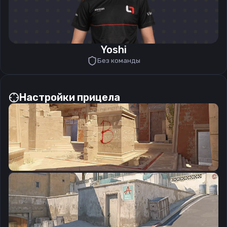
Yoshi
Без команды
Настройки прицела
CSGO-xs9qy-4tx8q-RxwoT-v3vNh-xGCEB
Скопировать