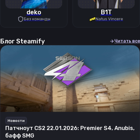
deko
B1T
Без команды
Natus Vincere
Блог Steamify
Читать все
Новости
Патчноут CS2 22.01.2026: Premier S4, Anubis,
бафф SMG