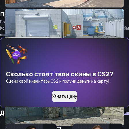
Прицел
Йоши
от
07.08.2026
Прицел
Yoshi
является актуальным на
07.08.2026
Код прицела
Yoshi
CS 2 стараемся еженедельно обновлять, чтобы
вы могли играть с актуальными настройками игрока.
Сколько стоят твои скины в CS2?
Оцени свой инвентарь CS2 и получи деньги на карту!
Узнать цену
Другие прицелы
Cмотреть все