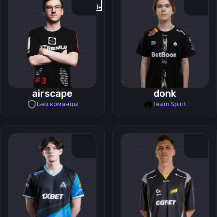
Previous slide
Next slide
airscape
donk
Без команды
Team Spirit