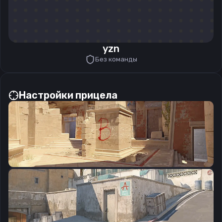
yzn
Без команды
Настройки прицела
CSGO-7bHpb-sCv54-UWasz-WK3zA-wBjLJ
Скопировать