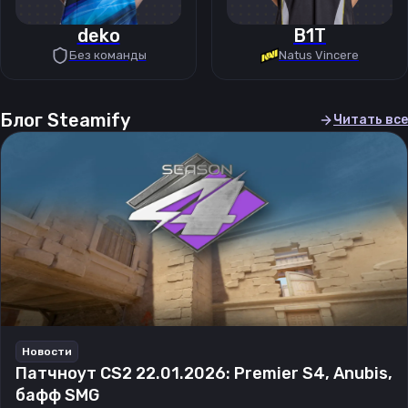
deko
B1T
Без команды
Natus Vincere
Блог Steamify
Читать все
Новости
Патчноут CS2 22.01.2026: Premier S4, Anubis,
бафф SMG