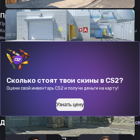
Прицел
изн
от
07.08.2026
Прицел
yzn
является актуальным на
07.08.2026
Код прицела
yzn
CS 2 стараемся еженедельно обновлять, чтобы
вы могли играть с актуальными настройками игрока.
Сколько стоят твои скины в CS2?
Оцени свой инвентарь CS2 и получи деньги на карту!
Узнать цену
Другие прицелы
Cмотреть все