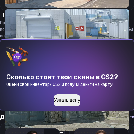
Прицел
зика
от
09.08.2026
Прицел
z1k4
является актуальным на
09.08.2026
Код прицела
z1k4
CS 2 стараемся еженедельно обновлять, чтобы
вы могли играть с актуальными настройками игрока.
Сколько стоят твои скины в CS2?
Оцени свой инвентарь CS2 и получи деньги на карту!
Узнать цену
Другие прицелы
Cмотреть все