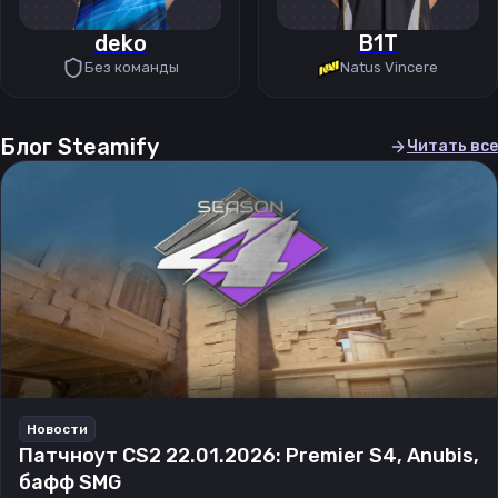
deko
B1T
Без команды
Natus Vincere
Блог Steamify
Читать все
Новости
Патчноут CS2 22.01.2026: Premier S4, Anubis,
бафф SMG