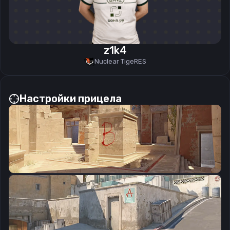
z1k4
Nuclear TigeRES
Настройки прицела
CSGO-MxpLo-BK7M7-KThQm-FXERL-GPqNO
Скопировать