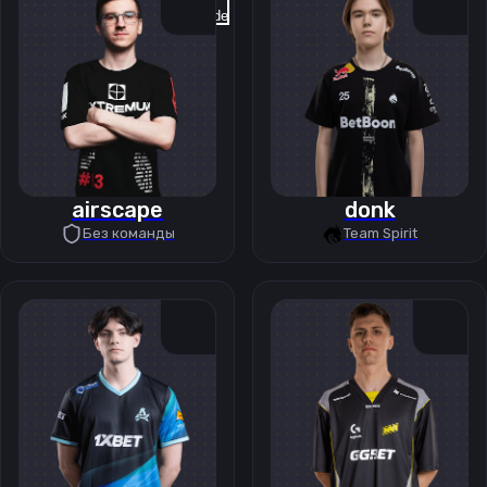
Previous slide
Next slide
airscape
donk
Без команды
Team Spirit