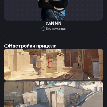
zaNNN
Без команды
Настройки прицела
CSGO-OCK5k-2yVG5-BGb4e-73TfG-2zpxA
Скопировать