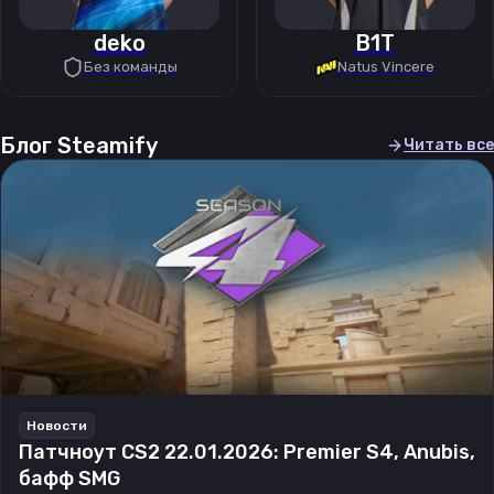
deko
B1T
Без команды
Natus Vincere
Блог Steamify
Читать все
Новости
Патчноут CS2 22.01.2026: Premier S4, Anubis,
бафф SMG