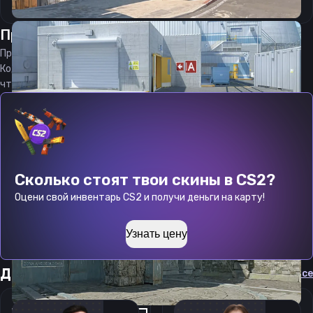
Прицел
занн
от
07.08.2026
Прицел
zaNNN
является актуальным на
07.08.2026
Код прицела
zaNNN
CS 2 стараемся еженедельно обновлять,
чтобы вы могли играть с актуальными настройками игрока.
Сколько стоят твои скины в CS2?
Оцени свой инвентарь CS2 и получи деньги на карту!
Узнать цену
Другие прицелы
Cмотреть все