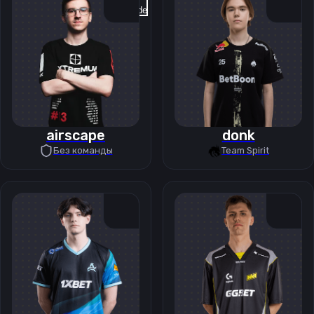
Previous slide
Next slide
airscape
donk
Без команды
Team Spirit