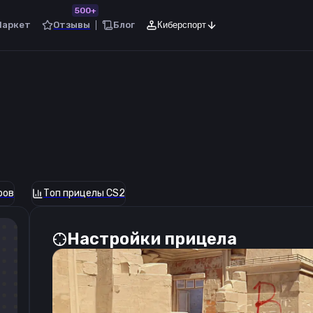
500+
Маркет
Отзывы
Блог
Киберспорт
ров
Топ прицелы CS2
Настройки прицела