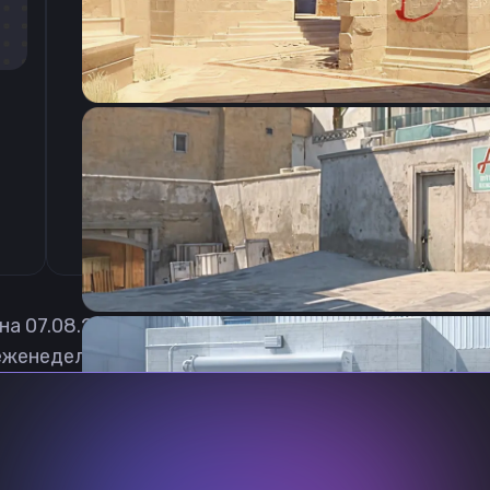
CSGO-RPTFT-hoFzb-AsLm6-yzNOy-tDu8O
 на
07.08.2026
еженедельно обновлять, чтобы вы могли играть с 