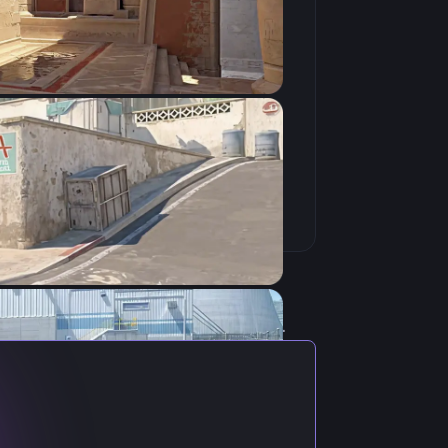
Скопировать
актуальными настройками игрока.