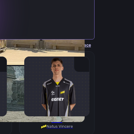
Cмотреть все
B1T
Natus Vincere