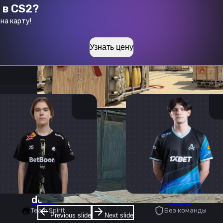
 в CS2?
на карту!
Узнать цену
donk
deko
Team Spirit
Без команды
Previous slide
Next slide