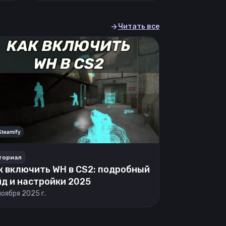
Читать все
ториал
к включить WH в CS2: подробный
йд и настройки 2025
ноября 2025 г.