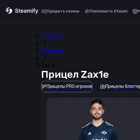
Продать скины
Пополнить Steam
Steamify
Прицелы
Zax1e
Прицел
Zax1e
Прицелы PRO игроков
Прицелы блогге