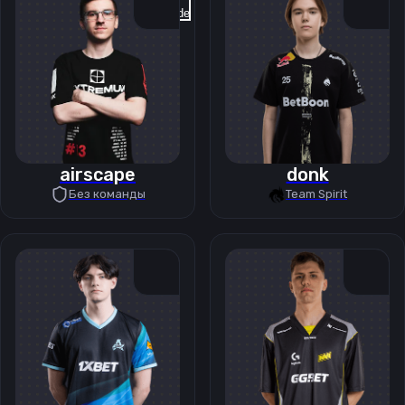
Previous slide
Next slide
airscape
donk
Без команды
Team Spirit