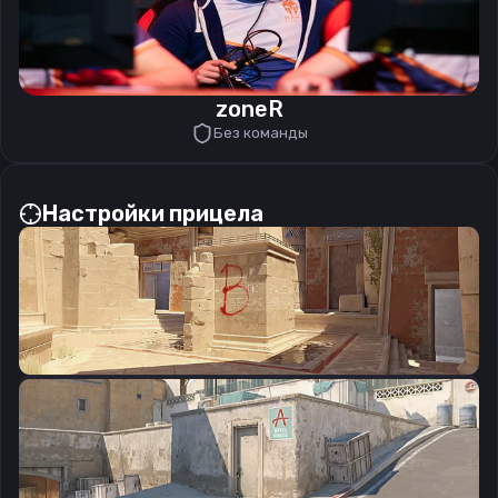
zoneR
Без команды
Настройки прицела
CSGO-5hhJs-DhFBd-SUc5J-OpTib-UOLsE
Скопировать