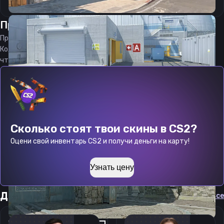
Прицел
зонер
от
08.08.2026
Прицел
zoneR
является актуальным на
08.08.2026
Код прицела
zoneR
CS 2 стараемся еженедельно обновлять,
чтобы вы могли играть с актуальными настройками игрока.
Сколько стоят твои скины в CS2?
Оцени свой инвентарь CS2 и получи деньги на карту!
Узнать цену
Другие прицелы
Cмотреть все