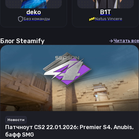
deko
B1T
Без команды
Natus Vincere
Блог Steamify
Читать все
Новости
Патчноут CS2 22.01.2026: Premier S4, Anubis,
бафф SMG