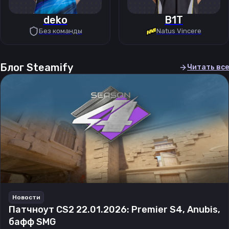
deko
B1T
Без команды
Natus Vincere
Блог Steamify
Читать все
Новости
Патчноут CS2 22.01.2026: Premier S4, Anubis,
бафф SMG