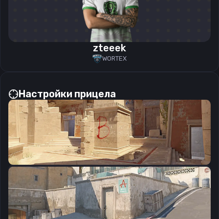
zteeek
WORTEX
Настройки прицела
CSGO-QvFF9-DSVJU-JjE4U-Vw3er-GB26A
Скопировать