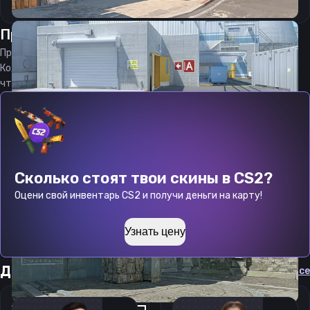
Прицел
зтик
от
07.08.2026
Прицел
zteeek
является актуальным на
07.08.2026
Код прицела
zteeek
CS 2 стараемся еженедельно обновлять,
чтобы вы могли играть с актуальными настройками игрока.
Сколько стоят твои скины в CS2?
Оцени свой инвентарь CS2 и получи деньги на карту!
Узнать цену
Другие прицелы
Cмотреть все