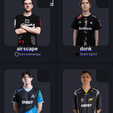
Previous slide
Next slide
airscape
donk
Без команды
Team Spirit