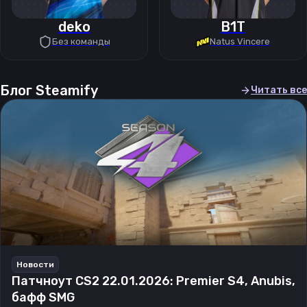
deko
B1T
Без команды
Natus Vincere
Блог Steamify
Читать все
Новости
Патчноут CS2 22.01.2026: Premier S4, Anubis,
бафф SMG