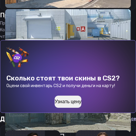
Прицел
зайоред
от
07.08.2026
Прицел
zyored
является актуальным на
07.08.2026
Код прицела
zyored
CS 2 стараемся еженедельно обновлять,
чтобы вы могли играть с актуальными настройками игрока.
Сколько стоят твои скины в CS2?
Оцени свой инвентарь CS2 и получи деньги на карту!
Узнать цену
Другие прицелы
Cмотреть все