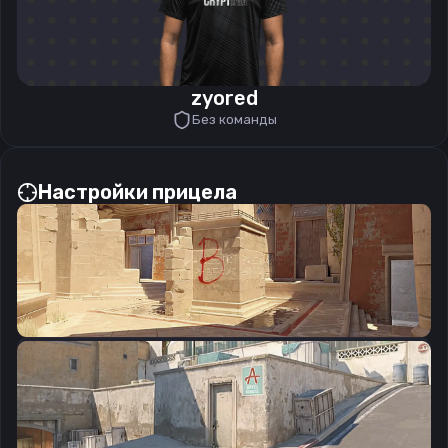
zyored
Без команды
Настройки прицела
CSGO-QpXcw-xaRyn-V8HMB-PuSES-NQ88F
Скопировать