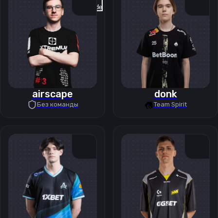
Previous slide
Next slide
airscape
donk
Без команды
Team Spirit